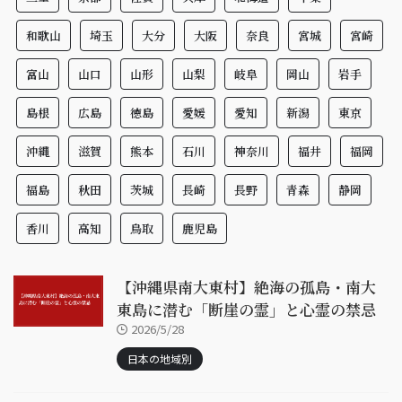
和歌山
埼玉
大分
大阪
奈良
宮城
宮崎
富山
山口
山形
山梨
岐阜
岡山
岩手
島根
広島
徳島
愛媛
愛知
新潟
東京
沖縄
滋賀
熊本
石川
神奈川
福井
福岡
福島
秋田
茨城
長崎
長野
青森
静岡
香川
高知
鳥取
鹿児島
【沖縄県南大東村】絶海の孤島・南大
東島に潜む「断崖の霊」と心霊の禁忌
2026/5/28
日本の地域別