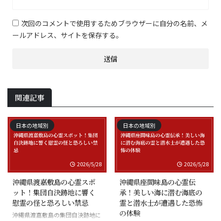
次回のコメントで使用するためブラウザーに自分の名前、メ
ールアドレス、サイトを保存する。
関連記事
日本の地域別
日本の地域別
2026/5/28
2026/5/28
沖縄県渡嘉敷島の心霊スポ
沖縄県座間味島の心霊伝
ット！集団自決跡地に響く
承！美しい海に潜む海底の
慰霊の怪と恐ろしい禁忌
霊と潜水士が遭遇した恐怖
の体験
沖縄県渡嘉敷島の集団自決跡地に