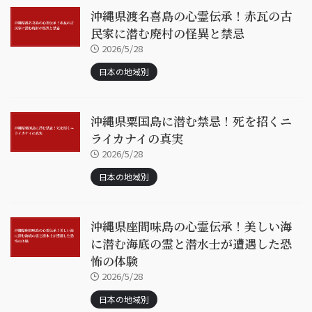
沖縄県渡名喜島の心霊伝承！赤瓦の古
民家に潜む廃村の怪異と禁忌
2026/5/28
日本の地域別
沖縄県粟国島に潜む禁忌！死を招くニ
ライカナイの真実
2026/5/28
日本の地域別
沖縄県座間味島の心霊伝承！美しい海
に潜む海底の霊と潜水士が遭遇した恐
怖の体験
2026/5/28
日本の地域別