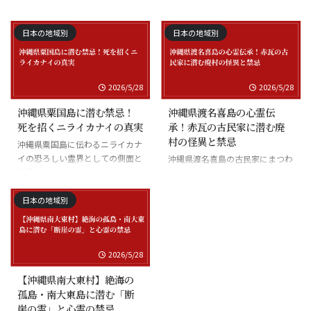
まつわる慰霊の怪談
沖縄県座間味島の海底の霊と潜水
士の怪談
日本の地域別
日本の地域別
2026/5/28
2026/5/28
沖縄県粟国島に潜む禁忌！
沖縄県渡名喜島の心霊伝
死を招くニライカナイの真実
承！赤瓦の古民家に潜む廃
村の怪異と禁忌
沖縄県粟国島に伝わるニライカナ
イの恐ろしい霊界としての側面と
沖縄県渡名喜島の古民家にまつわ
禁忌
る怪異と廃村の伝承
日本の地域別
2026/5/28
【沖縄県南大東村】絶海の
孤島・南大東島に潜む「断
崖の霊」と心霊の禁忌