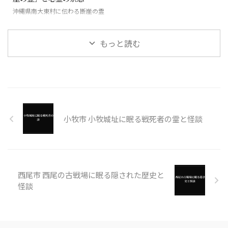
沖縄県南大東村に伝わる断崖の霊
と絶海の孤島に潜む怪異
もっと読む
小牧市 小牧城址に眠る戦死者の霊と怪談
西尾市 西尾の古戦場に眠る隠された歴史と
怪談