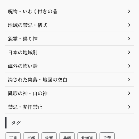
呪物・いわく付きの品
地域の禁忌・儀式
怨霊・祟り神
日本の地域別
海外の怖い話
消された集落・地図の空白
異形の神・山の神
禁忌・参拝禁止
タグ
三重
京都
佐賀
兵庫
北海道
千葉