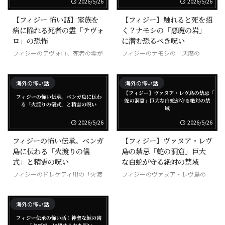
2026/5/26
2026/5/26
【フィジー 怖い話】家族を
【フィジー】触れると死を招
病に陥れる死者の霊「テヴォ
く？ナモシの「悪魔の岩」
ロ」の恐怖
に潜む恐るべき呪い
フィジーのテヴォロ、死者の霊が
フィジーのナモシの「悪魔の
家族に取り憑いて病気にする悪霊
岩」、触れた者が次々と不幸にな
る呪われた岩
海外の怖い話
海外の怖い話
2026/5/26
2026/5/26
フィジーの怖い伝承。ベンガ
【フィジー】ヴァヌア・レヴ
島に伝わる「火渡りの儀
島の禁忌「蛇の洞窟」巨大
式」と精霊の呪い
な白蛇が守る絶対の禁域
フィジーのドレケティ川の「火渡
フィジーのヴァヌア・レヴ島の
りの儀式」、素足で焼けた石を歩
「蛇の洞窟」、巨大な白蛇が守る
く超自然の力
禁域
海外の怖い話