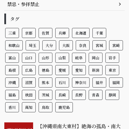
禁忌・参拝禁止
タグ
三重
京都
佐賀
兵庫
北海道
千葉
和歌山
埼玉
大分
大阪
奈良
宮城
宮崎
富山
山口
山形
山梨
岐阜
岡山
岩手
島根
広島
徳島
愛媛
愛知
新潟
東京
沖縄
滋賀
熊本
石川
神奈川
福井
福岡
福島
秋田
茨城
長崎
長野
青森
静岡
香川
高知
鳥取
鹿児島
【沖縄県南大東村】絶海の孤島・南大