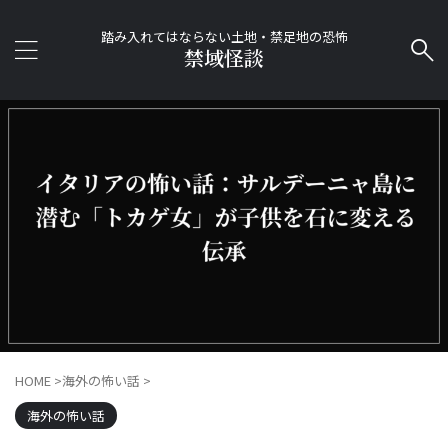
踏み入れてはならない土地・禁足地の恐怖
禁域怪談
HOME
>
海外の怖い話
>
海外の怖い話