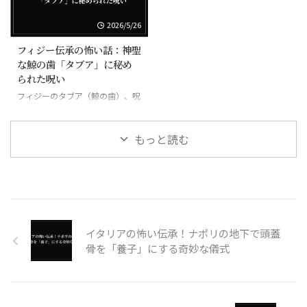
2026/5/26
フィジー伝承の怖い話：神聖
な鯨の歯「タブア」に秘め
られた呪い
フィジーのタブア（鯨の歯）、呪
いの道具にもなる最も神聖な宝物
もっと読む
イタリアの怖い伝承！ナポリの地下で頭蓋
骨を「養子」にする奇妙な儀式