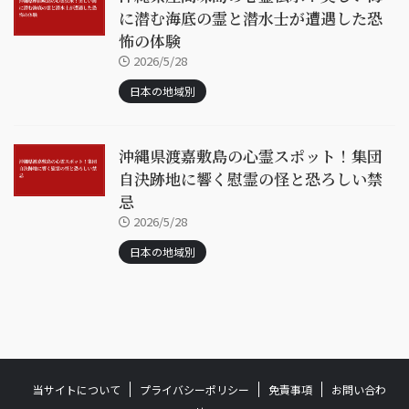
に潜む海底の霊と潜水士が遭遇した恐
怖の体験
2026/5/28
日本の地域別
沖縄県渡嘉敷島の心霊スポット！集団
自決跡地に響く慰霊の怪と恐ろしい禁
忌
2026/5/28
日本の地域別
当サイトについて
プライバシーポリシー
免責事項
お問い合わ