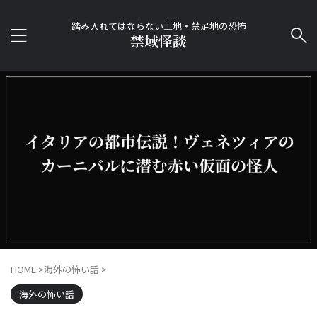
踏み入れてはならない土地・禁足地の恐怖
禁域怪談
HOME
>
海外の怖い話
>
海外の怖い話