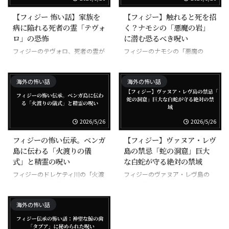
【フィジー 怖い話】家族を
【フィジー】触れると死を招
病に陥れる死者の霊「テヴォ
く？ナモシの「悪魔の岩」
ロ」の恐怖
に潜む恐るべき呪い
フィジーのテヴォロ、死者の霊が
フィジーのナモシの「悪魔の
家族に取り憑いて病気にする悪霊
岩」、触れた者が次々と不幸にな
る呪われた岩
海外の怖い話
海外の怖い話
2026/5/26
2026/5/26
フィジーの怖い伝承。ベンガ
【フィジー】ヴァヌア・レヴ
島に伝わる「火渡りの儀
島の禁忌「蛇の洞窟」巨大
式」と精霊の呪い
な白蛇が守る絶対の禁域
フィジーのドレケティ川の「火渡
フィジーのヴァヌア・レヴ島の
りの儀式」、素足で焼けた石を歩
「蛇の洞窟」、巨大な白蛇が守る
く超自然の力
禁域
海外の怖い話