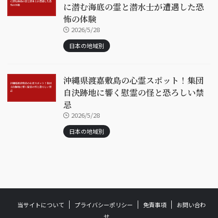
に潜む海底の霊と潜水士が遭遇した恐
怖の体験
2026/5/28
日本の地域別
沖縄県渡嘉敷島の心霊スポット！集団
自決跡地に響く慰霊の怪と恐ろしい禁
忌
2026/5/28
日本の地域別
当サイトについて
プライバシーポリシー
免責事項
お問い合わ
せ