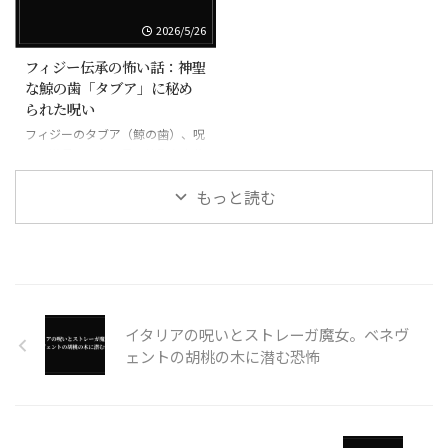
2026/5/26
フィジー伝承の怖い話：神聖
な鯨の歯「タブア」に秘め
られた呪い
フィジーのタブア（鯨の歯）、呪
いの道具にもなる最も神聖な宝物
もっと読む
イタリアの呪いとストレーガ魔女。ベネヴ
ェントの胡桃の木に潜む恐怖