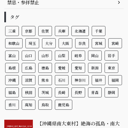
禁忌・参拝禁止
タグ
三重
京都
佐賀
兵庫
北海道
千葉
和歌山
埼玉
大分
大阪
奈良
宮城
宮崎
富山
山口
山形
山梨
岐阜
岡山
岩手
島根
広島
徳島
愛媛
愛知
新潟
東京
沖縄
滋賀
熊本
石川
神奈川
福井
福岡
福島
秋田
茨城
長崎
長野
青森
静岡
香川
高知
鳥取
鹿児島
【沖縄県南大東村】絶海の孤島・南大