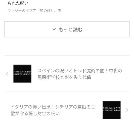
られた呪い
フィジーのタブア（鯨の歯）、呪
いの道具にもなる最も神聖な宝物
もっと読む
スペインの呪いとトレド魔術の闇！中世の
黒魔術学校と影を失う代償
イタリアの怖い伝承！シチリアの盗賊の亡
霊が守る隠し財宝の呪い