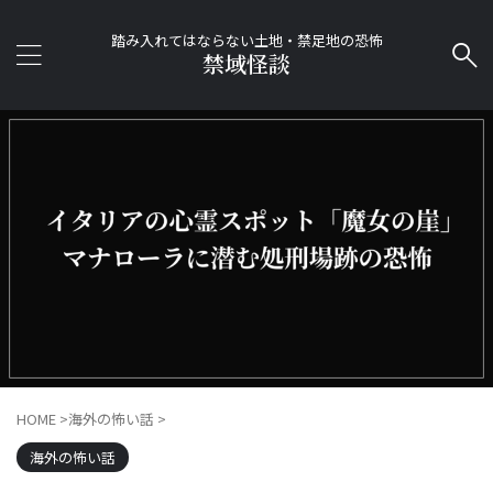
踏み入れてはならない土地・禁足地の恐怖
禁域怪談
HOME
>
海外の怖い話
>
海外の怖い話