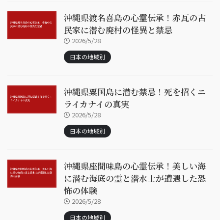
沖縄県渡名喜島の心霊伝承！赤瓦の古
民家に潜む廃村の怪異と禁忌
2026/5/28
日本の地域別
沖縄県粟国島に潜む禁忌！死を招くニ
ライカナイの真実
2026/5/28
日本の地域別
沖縄県座間味島の心霊伝承！美しい海
に潜む海底の霊と潜水士が遭遇した恐
怖の体験
2026/5/28
日本の地域別