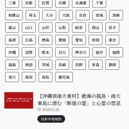
三重
京都
佐賀
兵庫
北海道
千葉
和歌山
埼玉
大分
大阪
奈良
宮城
宮崎
富山
山口
山形
山梨
岐阜
岡山
岩手
島根
広島
徳島
愛媛
愛知
新潟
東京
沖縄
滋賀
熊本
石川
神奈川
福井
福岡
福島
秋田
茨城
長崎
長野
青森
静岡
香川
高知
鳥取
鹿児島
【沖縄県南大東村】絶海の孤島・南大
東島に潜む「断崖の霊」と心霊の禁忌
2026/5/28
日本の地域別