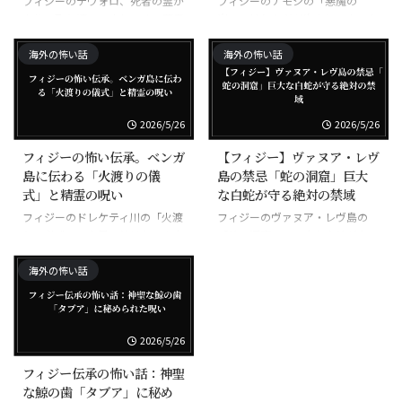
フィジーのテヴォロ、死者の霊が
フィジーのナモシの「悪魔の
家族に取り憑いて病気にする悪霊
岩」、触れた者が次々と不幸にな
る呪われた岩
海外の怖い話
海外の怖い話
2026/5/26
2026/5/26
フィジーの怖い伝承。ベンガ
【フィジー】ヴァヌア・レヴ
島に伝わる「火渡りの儀
島の禁忌「蛇の洞窟」巨大
式」と精霊の呪い
な白蛇が守る絶対の禁域
フィジーのドレケティ川の「火渡
フィジーのヴァヌア・レヴ島の
りの儀式」、素足で焼けた石を歩
「蛇の洞窟」、巨大な白蛇が守る
く超自然の力
禁域
海外の怖い話
2026/5/26
フィジー伝承の怖い話：神聖
な鯨の歯「タブア」に秘め