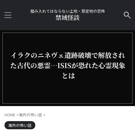
踏み入れてはならない土地・禁足地の恐怖
禁域怪談
HOME
>
海外の怖い話
>
海外の怖い話