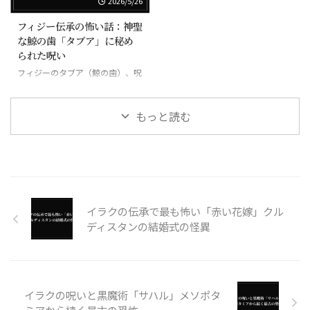
2026/5/26
フィジー伝承の怖い話：神聖
な鯨の歯「タブア」に秘め
られた呪い
フィジーのタブア（鯨の歯）、呪
いの道具にもなる最も神聖な宝物
もっと読む
イラクの伝承で最も怖い「赤い花嫁」クル
ディスタンの結婚式の怪異
イラクの呪いと黒魔術「サハル」メソポタ