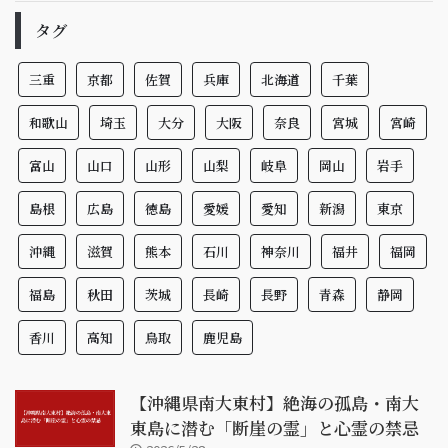
タグ
三重
京都
佐賀
兵庫
北海道
千葉
和歌山
埼玉
大分
大阪
奈良
宮城
宮崎
富山
山口
山形
山梨
岐阜
岡山
岩手
島根
広島
徳島
愛媛
愛知
新潟
東京
沖縄
滋賀
熊本
石川
神奈川
福井
福岡
福島
秋田
茨城
長崎
長野
青森
静岡
香川
高知
鳥取
鹿児島
【沖縄県南大東村】絶海の孤島・南大
東島に潜む「断崖の霊」と心霊の禁忌