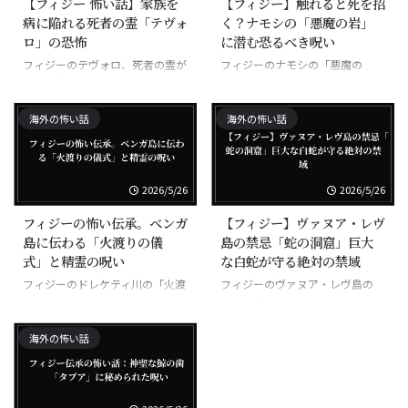
【フィジー 怖い話】家族を
【フィジー】触れると死を招
病に陥れる死者の霊「テヴォ
く？ナモシの「悪魔の岩」
ロ」の恐怖
に潜む恐るべき呪い
フィジーのテヴォロ、死者の霊が
フィジーのナモシの「悪魔の
家族に取り憑いて病気にする悪霊
岩」、触れた者が次々と不幸にな
る呪われた岩
海外の怖い話
海外の怖い話
2026/5/26
2026/5/26
フィジーの怖い伝承。ベンガ
【フィジー】ヴァヌア・レヴ
島に伝わる「火渡りの儀
島の禁忌「蛇の洞窟」巨大
式」と精霊の呪い
な白蛇が守る絶対の禁域
フィジーのドレケティ川の「火渡
フィジーのヴァヌア・レヴ島の
りの儀式」、素足で焼けた石を歩
「蛇の洞窟」、巨大な白蛇が守る
く超自然の力
禁域
海外の怖い話