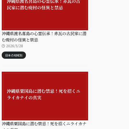
沖縄県渡名喜島の心霊伝承！赤瓦の古民家に潜
む廃村の怪異と禁忌
2026/5/28
日本の地域別
沖縄県粟国島に潜む禁忌！死を招くニライカナ