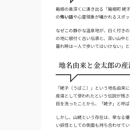
箱根の奥深くに湧き出る「箱根町 姥
の
怖い話
や心霊現象が囁かれるスポッ
なぜこの静かな温泉地が、曰く付きの
の地に根付く古い伝承と、深い山中と
暮れ時は一人で歩いてはいけない」と
地名由来と金太郎の産
「姥子（うばこ）」という地名由来に
産湯として使われたという伝説が残さ
目を洗ったことから、「姥子」と呼ば
しかし、山姥という存在は、単なる優
い妖怪としての側面も持ち合わせてい