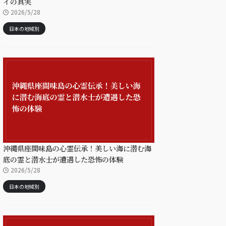
イの真実
2026/5/28
日本の地域別
沖縄県座間味島の心霊伝承！美しい海に潜む海
底の霊と潜水士が遭遇した恐怖の体験
2026/5/28
日本の地域別