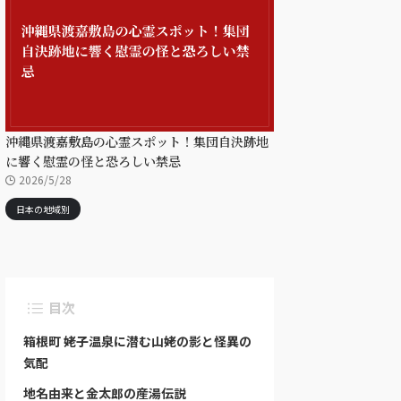
沖縄県渡嘉敷島の心霊スポット！集団自決跡地
に響く慰霊の怪と恐ろしい禁忌
2026/5/28
日本の地域別
目次
箱根町 姥子温泉に潜む山姥の影と怪異の
気配
地名由来と金太郎の産湯伝説