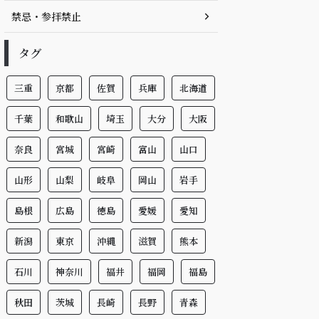
禁忌・参拝禁止
タグ
三重
京都
佐賀
兵庫
北海道
千葉
和歌山
埼玉
大分
大阪
奈良
宮城
宮崎
富山
山口
山形
山梨
岐阜
岡山
岩手
島根
広島
徳島
愛媛
愛知
新潟
東京
沖縄
滋賀
熊本
石川
神奈川
福井
福岡
福島
秋田
茨城
長崎
長野
青森