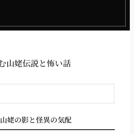
潜む山姥伝説と怖い話
む山姥の影と怪異の気配