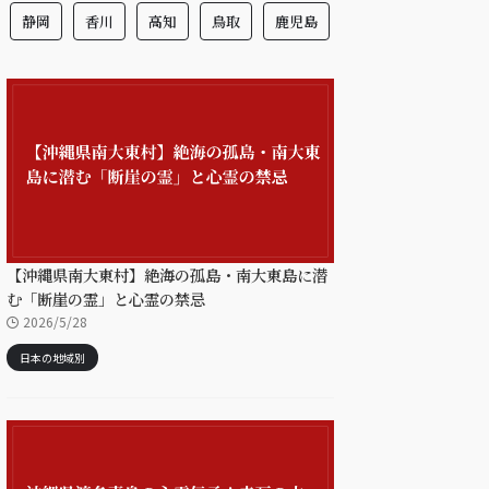
静岡
香川
高知
鳥取
鹿児島
【沖縄県南大東村】絶海の孤島・南大東島に潜
む「断崖の霊」と心霊の禁忌
2026/5/28
日本の地域別