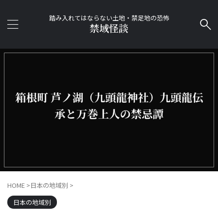
踏み入れてはならない土地・禁足地の恐怖
禁域怪談
HOME
>
日本の地域別
>
日本の地域別