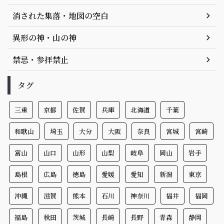
消された集落・地図の空白
異形の神・山の神
禁忌・参拝禁止
タグ
三重
京都
佐賀
兵庫
北海道
千葉
和歌山
埼玉
大分
大阪
奈良
宮城
宮崎
富山
山口
山形
山梨
岐阜
岡山
岩手
島根
広島
徳島
愛媛
愛知
新潟
東京
沖縄
滋賀
熊本
石川
神奈川
福井
福岡
福島
秋田
茨城
長崎
長野
青森
静岡