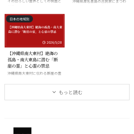
イの恐ろしい霊界としての側面と
沖縄県渡名喜島の古民家にまつわ
禁忌
る怪異と廃村の伝承
日本の地域別
2026/5/28
【沖縄県南大東村】絶海の
孤島・南大東島に潜む「断
崖の霊」と心霊の禁忌
沖縄県南大東村に伝わる断崖の霊
と絶海の孤島に潜む怪異
もっと読む