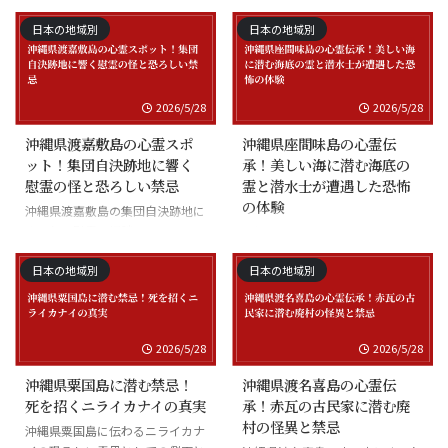
日本の地域別
日本の地域別
2026/5/28
2026/5/28
沖縄県渡嘉敷島の心霊スポ
沖縄県座間味島の心霊伝
ット！集団自決跡地に響く
承！美しい海に潜む海底の
慰霊の怪と恐ろしい禁忌
霊と潜水士が遭遇した恐怖
の体験
沖縄県渡嘉敷島の集団自決跡地に
まつわる慰霊の怪談
沖縄県座間味島の海底の霊と潜水
士の怪談
日本の地域別
日本の地域別
2026/5/28
2026/5/28
沖縄県粟国島に潜む禁忌！
沖縄県渡名喜島の心霊伝
死を招くニライカナイの真実
承！赤瓦の古民家に潜む廃
村の怪異と禁忌
沖縄県粟国島に伝わるニライカナ