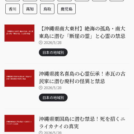
香川
高知
鳥取
鹿児島
【沖縄県南大東村】絶海の孤島・南大
東島に潜む「断崖の霊」と心霊の禁忌
2026/5/28
日本の地域別
沖縄県渡名喜島の心霊伝承！赤瓦の古
民家に潜む廃村の怪異と禁忌
2026/5/28
日本の地域別
沖縄県粟国島に潜む禁忌！死を招くニ
ライカナイの真実
2026/5/28