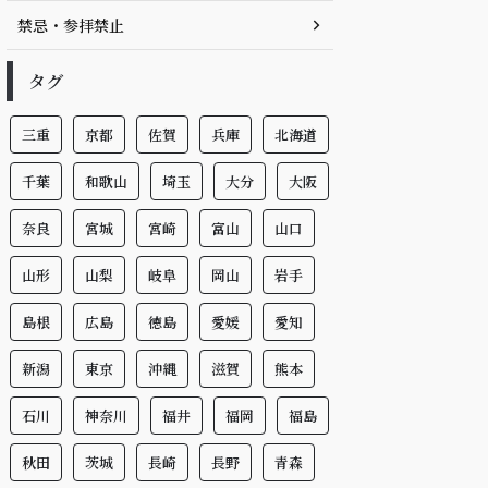
禁忌・参拝禁止
タグ
三重
京都
佐賀
兵庫
北海道
千葉
和歌山
埼玉
大分
大阪
奈良
宮城
宮崎
富山
山口
山形
山梨
岐阜
岡山
岩手
島根
広島
徳島
愛媛
愛知
新潟
東京
沖縄
滋賀
熊本
石川
神奈川
福井
福岡
福島
秋田
茨城
長崎
長野
青森