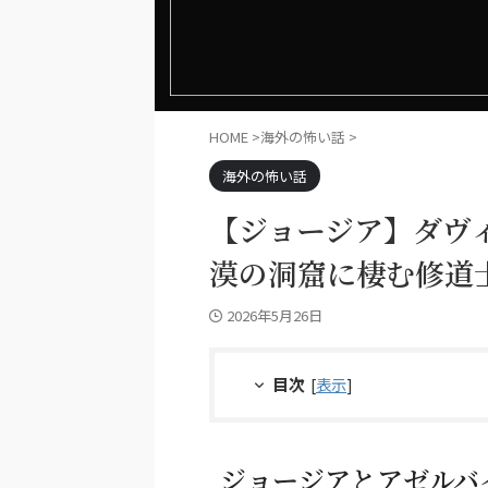
HOME
>
海外の怖い話
>
海外の怖い話
【ジョージア】ダヴ
漠の洞窟に棲む修道
2026年5月26日
目次
[
表示
]
ジョージアとアゼルバ