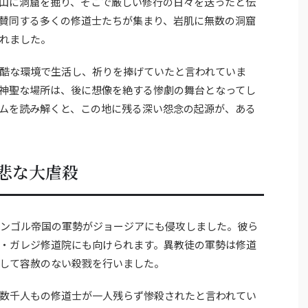
山に洞窟を掘り、そこで厳しい修行の日々を送ったと伝
賛同する多くの修道士たちが集まり、岩肌に無数の洞窟
れました。
酷な環境で生活し、祈りを捧げていたと言われていま
神聖な場所は、後に想像を絶する惨劇の舞台となってし
ムを読み解くと、この地に残る深い怨念の起源が、ある
悲な大虐殺
モンゴル帝国の軍勢がジョージアにも侵攻しました。彼ら
・ガレジ修道院にも向けられます。異教徒の軍勢は修道
して容赦のない殺戮を行いました。
数千人もの修道士が一人残らず惨殺されたと言われてい