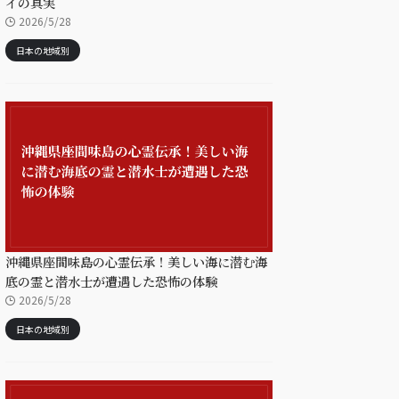
イの真実
2026/5/28
日本の地域別
沖縄県座間味島の心霊伝承！美しい海に潜む海
底の霊と潜水士が遭遇した恐怖の体験
2026/5/28
日本の地域別