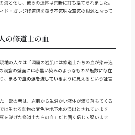
の海と化し、彼らの遺体は荒野に打ち捨てられました。
ィド・ガレジ修道院を覆う不気味な空気の根源となって
人の修道士の血
現地の人々は「洞窟の岩肌には修道士たちの血が染み込
の洞窟の壁面には赤黒い染みのようなものが無数に存在
り、まるで
血の涙を流している
ように見えるという証言
た一部の者は、岩肌から生温かい液体が滴り落ちてくる
では単なる鉱物の変色や地下水の浸出とされています
死を遂げた修道士たちの血」だと固く信じて疑いませ