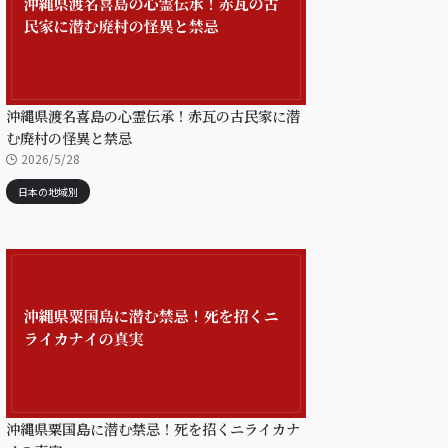
沖縄県渡名喜島の心霊伝承！赤瓦の古民家に潜
む廃村の怪異と禁忌
2026/5/28
日本の地域別
沖縄県粟国島に潜む禁忌！死を招くニライカナ