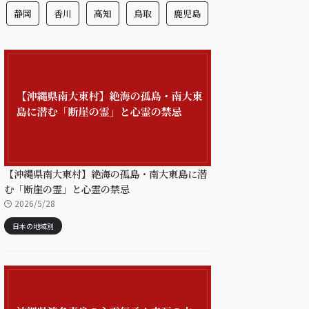
静岡
香川
高知
鳥取
鹿児島
【沖縄県南大東村】絶海の孤島・南大東島に潜
む「断崖の霊」と心霊の禁忌
2026/5/28
日本の地域別