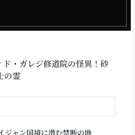
ィド・ガレジ修道院の怪異！砂
士の霊
イジャン国境に潜む禁断の地