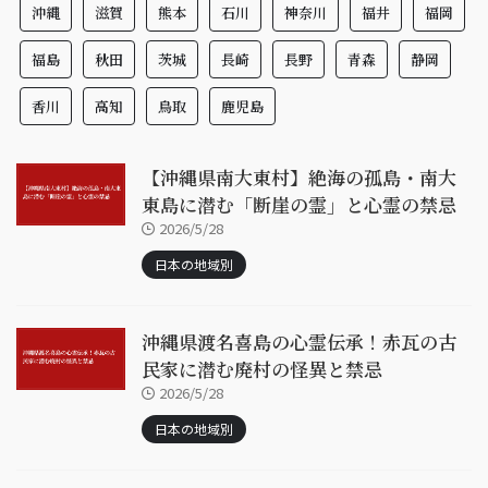
沖縄
滋賀
熊本
石川
神奈川
福井
福岡
福島
秋田
茨城
長崎
長野
青森
静岡
香川
高知
鳥取
鹿児島
【沖縄県南大東村】絶海の孤島・南大
東島に潜む「断崖の霊」と心霊の禁忌
2026/5/28
日本の地域別
沖縄県渡名喜島の心霊伝承！赤瓦の古
民家に潜む廃村の怪異と禁忌
2026/5/28
日本の地域別