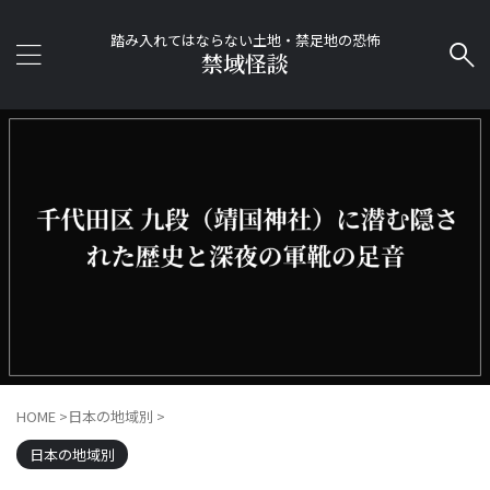
踏み入れてはならない土地・禁足地の恐怖
禁域怪談
HOME
>
日本の地域別
>
日本の地域別