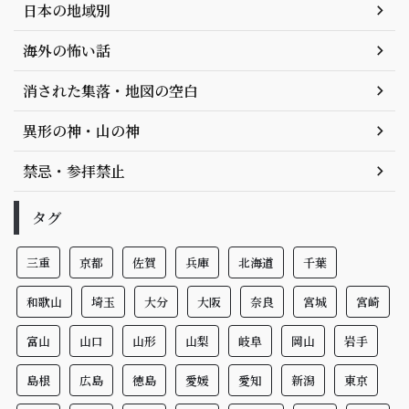
日本の地域別
海外の怖い話
消された集落・地図の空白
異形の神・山の神
禁忌・参拝禁止
タグ
三重
京都
佐賀
兵庫
北海道
千葉
和歌山
埼玉
大分
大阪
奈良
宮城
宮崎
富山
山口
山形
山梨
岐阜
岡山
岩手
島根
広島
徳島
愛媛
愛知
新潟
東京