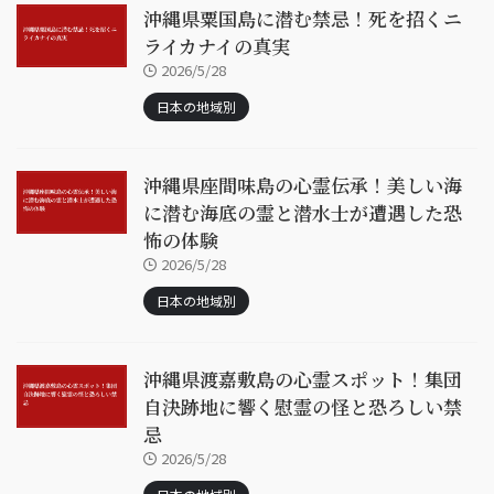
沖縄県粟国島に潜む禁忌！死を招くニ
ライカナイの真実
2026/5/28
日本の地域別
沖縄県座間味島の心霊伝承！美しい海
に潜む海底の霊と潜水士が遭遇した恐
怖の体験
2026/5/28
日本の地域別
沖縄県渡嘉敷島の心霊スポット！集団
自決跡地に響く慰霊の怪と恐ろしい禁
忌
2026/5/28