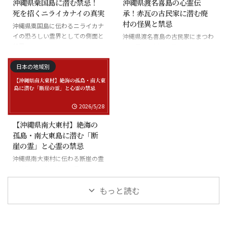
沖縄県粟国島に潜む禁忌！
沖縄県渡名喜島の心霊伝
死を招くニライカナイの真実
承！赤瓦の古民家に潜む廃
村の怪異と禁忌
沖縄県粟国島に伝わるニライカナ
イの恐ろしい霊界としての側面と
沖縄県渡名喜島の古民家にまつわ
禁忌
る怪異と廃村の伝承
日本の地域別
2026/5/28
【沖縄県南大東村】絶海の
孤島・南大東島に潜む「断
崖の霊」と心霊の禁忌
沖縄県南大東村に伝わる断崖の霊
と絶海の孤島に潜む怪異
もっと読む