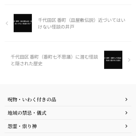
千代田区 番町（皿屋敷伝説）近づいてはい
けない怪談の井戸
千代田区 番町（番町七不思議）に潜む怪談
と隠された歴史
呪物・いわく付きの品
地域の禁忌・儀式
怨霊・祟り神