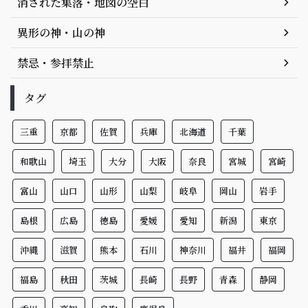
消された集落・地図の空白
異形の神・山の神
禁忌・参拝禁止
タグ
三重
京都
佐賀
兵庫
北海道
千葉
和歌山
埼玉
大分
大阪
奈良
宮城
宮崎
富山
山口
山形
山梨
岐阜
岡山
岩手
島根
広島
徳島
愛媛
愛知
新潟
東京
沖縄
滋賀
熊本
石川
神奈川
福井
福岡
福島
秋田
茨城
長崎
長野
青森
静岡