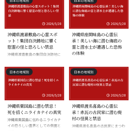
日本の地域別
日本の地域別
2026/5/28
2026/5/28
沖縄県渡嘉敷島の心霊スポ
沖縄県座間味島の心霊伝
ット！集団自決跡地に響く
承！美しい海に潜む海底の
慰霊の怪と恐ろしい禁忌
霊と潜水士が遭遇した恐怖
の体験
沖縄県渡嘉敷島の集団自決跡地に
まつわる慰霊の怪談
沖縄県座間味島の海底の霊と潜水
士の怪談
日本の地域別
日本の地域別
2026/5/28
2026/5/28
沖縄県粟国島に潜む禁忌！
沖縄県渡名喜島の心霊伝
死を招くニライカナイの真実
承！赤瓦の古民家に潜む廃
村の怪異と禁忌
沖縄県粟国島に伝わるニライカナ
イの恐ろしい霊界としての側面と
沖縄県渡名喜島の古民家にまつわ
禁忌
る怪異と廃村の伝承