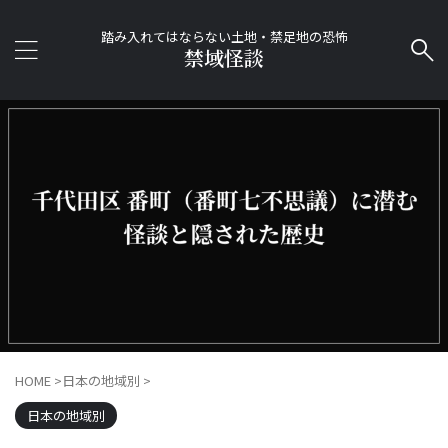
踏み入れてはならない土地・禁足地の恐怖
禁域怪談
HOME
>
日本の地域別
>
日本の地域別