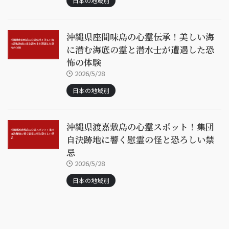
日本の地域別
沖縄県座間味島の心霊伝承！美しい海
に潜む海底の霊と潜水士が遭遇した恐
怖の体験
2026/5/28
日本の地域別
沖縄県渡嘉敷島の心霊スポット！集団
自決跡地に響く慰霊の怪と恐ろしい禁
忌
2026/5/28
日本の地域別