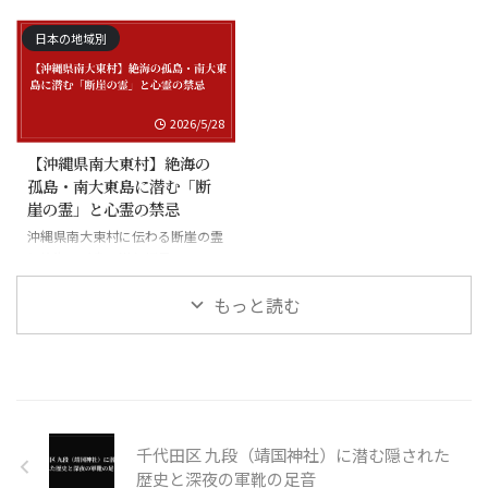
日本の地域別
2026/5/28
【沖縄県南大東村】絶海の
孤島・南大東島に潜む「断
崖の霊」と心霊の禁忌
沖縄県南大東村に伝わる断崖の霊
と絶海の孤島に潜む怪異
もっと読む
千代田区 九段（靖国神社）に潜む隠された
歴史と深夜の軍靴の足音