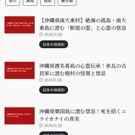
香川
高知
鳥取
鹿児島
【沖縄県南大東村】絶海の孤島・南大
東島に潜む「断崖の霊」と心霊の禁忌
2026/5/28
日本の地域別
沖縄県渡名喜島の心霊伝承！赤瓦の古
民家に潜む廃村の怪異と禁忌
2026/5/28
日本の地域別
沖縄県粟国島に潜む禁忌！死を招くニ
ライカナイの真実
2026/5/28