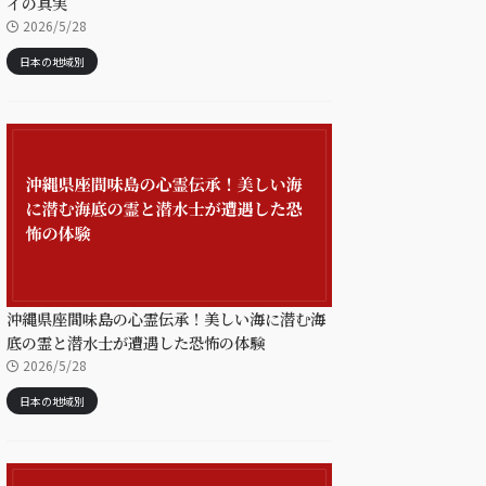
イの真実
2026/5/28
日本の地域別
沖縄県座間味島の心霊伝承！美しい海に潜む海
底の霊と潜水士が遭遇した恐怖の体験
2026/5/28
日本の地域別