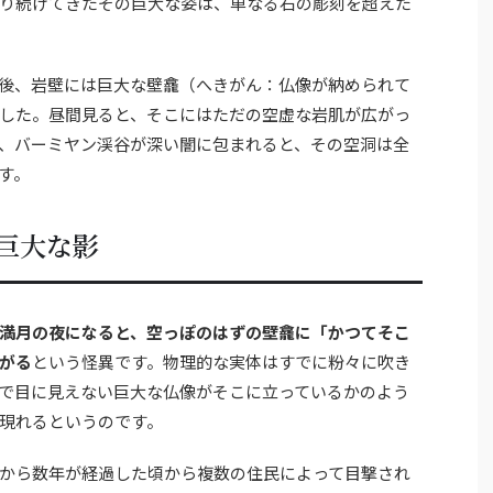
り続けてきたその巨大な姿は、単なる石の彫刻を超えた
後、岩壁には巨大な壁龕（へきがん：仏像が納められて
した。昼間見ると、そこにはただの空虚な岩肌が広がっ
、バーミヤン渓谷が深い闇に包まれると、その空洞は全
す。
巨大な影
満月の夜になると、空っぽのはずの壁龕に「かつてそこ
がる
という怪異です。物理的な実体はすでに粉々に吹き
で目に見えない巨大な仏像がそこに立っているかのよう
現れるというのです。
から数年が経過した頃から複数の住民によって目撃され