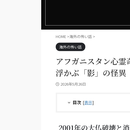
HOME
>
海外の怖い話
>
海外の怖い話
アフガニスタン心霊
浮かぶ「影」の怪異
2026年5月26日
目次
[
表示
]
2001年の大仏破壊と