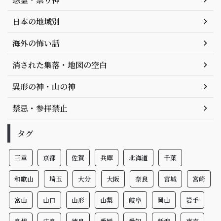
日本の地域別
海外の怖い話
消された集落・地図の空白
異形の神・山の神
禁忌・参拝禁止
タグ
三重
京都
佐賀
兵庫
北海道
千葉
和歌山
埼玉
大分
大阪
奈良
宮城
宮崎
富山
山口
山形
山梨
岐阜
岡山
岩手