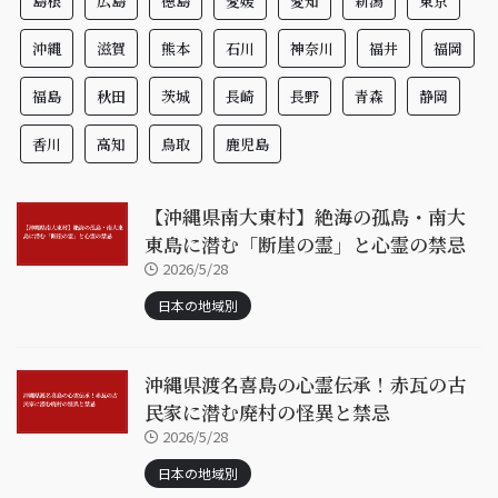
島根
広島
徳島
愛媛
愛知
新潟
東京
沖縄
滋賀
熊本
石川
神奈川
福井
福岡
福島
秋田
茨城
長崎
長野
青森
静岡
香川
高知
鳥取
鹿児島
【沖縄県南大東村】絶海の孤島・南大
東島に潜む「断崖の霊」と心霊の禁忌
2026/5/28
日本の地域別
沖縄県渡名喜島の心霊伝承！赤瓦の古
民家に潜む廃村の怪異と禁忌
2026/5/28
日本の地域別