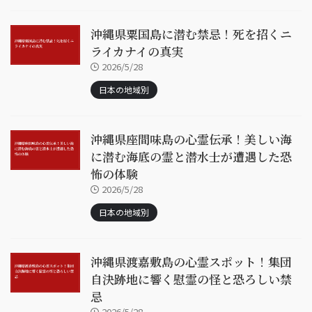
沖縄県粟国島に潜む禁忌！死を招くニ
ライカナイの真実
2026/5/28
日本の地域別
沖縄県座間味島の心霊伝承！美しい海
に潜む海底の霊と潜水士が遭遇した恐
怖の体験
2026/5/28
日本の地域別
沖縄県渡嘉敷島の心霊スポット！集団
自決跡地に響く慰霊の怪と恐ろしい禁
忌
2026/5/28