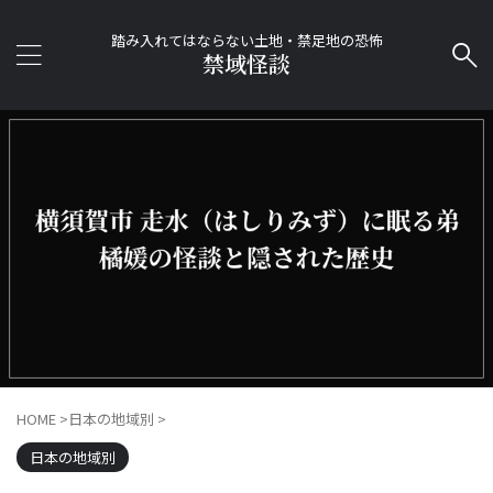
踏み入れてはならない土地・禁足地の恐怖
禁域怪談
HOME
>
日本の地域別
>
日本の地域別