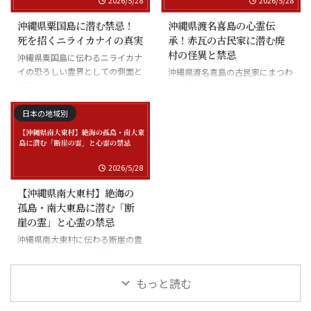
沖縄県粟国島に潜む禁忌！
沖縄県渡名喜島の心霊伝
死を招くニライカナイの真実
承！赤瓦の古民家に潜む廃
村の怪異と禁忌
沖縄県粟国島に伝わるニライカナ
イの恐ろしい霊界としての側面と
沖縄県渡名喜島の古民家にまつわ
禁忌
る怪異と廃村の伝承
日本の地域別
2026/5/28
【沖縄県南大東村】絶海の
孤島・南大東島に潜む「断
崖の霊」と心霊の禁忌
沖縄県南大東村に伝わる断崖の霊
と絶海の孤島に潜む怪異
もっと読む