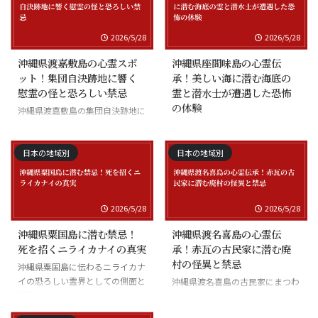
2026/5/28
2026/5/28
沖縄県渡嘉敷島の心霊スポ
沖縄県座間味島の心霊伝
ット！集団自決跡地に響く
承！美しい海に潜む海底の
慰霊の怪と恐ろしい禁忌
霊と潜水士が遭遇した恐怖
の体験
沖縄県渡嘉敷島の集団自決跡地に
まつわる慰霊の怪談
沖縄県座間味島の海底の霊と潜水
士の怪談
日本の地域別
日本の地域別
2026/5/28
2026/5/28
沖縄県粟国島に潜む禁忌！
沖縄県渡名喜島の心霊伝
死を招くニライカナイの真実
承！赤瓦の古民家に潜む廃
村の怪異と禁忌
沖縄県粟国島に伝わるニライカナ
イの恐ろしい霊界としての側面と
沖縄県渡名喜島の古民家にまつわ
禁忌
る怪異と廃村の伝承