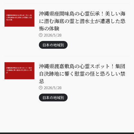
沖縄県座間味島の心霊伝承！美しい海
に潜む海底の霊と潜水士が遭遇した恐
怖の体験
2026/5/28
日本の地域別
沖縄県渡嘉敷島の心霊スポット！集団
自決跡地に響く慰霊の怪と恐ろしい禁
忌
2026/5/28
日本の地域別