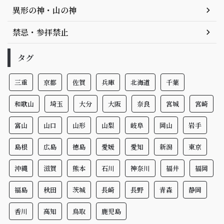
異形の神・山の神
禁忌・参拝禁止
タグ
三重
京都
佐賀
兵庫
北海道
千葉
和歌山
埼玉
大分
大阪
奈良
宮城
宮崎
富山
山口
山形
山梨
岐阜
岡山
岩手
島根
広島
徳島
愛媛
愛知
新潟
東京
沖縄
滋賀
熊本
石川
神奈川
福井
福岡
福島
秋田
茨城
長崎
長野
青森
静岡
香川
高知
鳥取
鹿児島