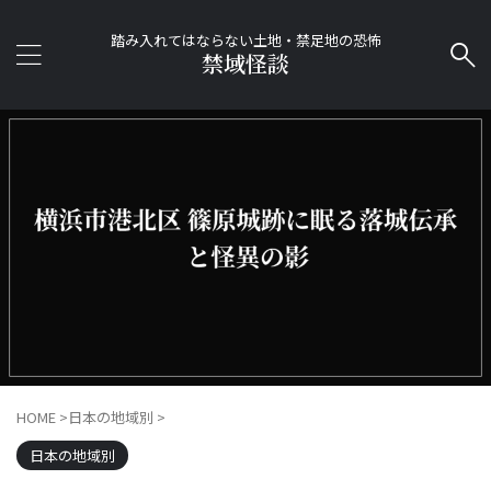
踏み入れてはならない土地・禁足地の恐怖
禁域怪談
HOME
>
日本の地域別
>
日本の地域別