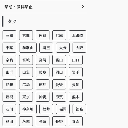
禁忌・参拝禁止
タグ
三重
京都
佐賀
兵庫
北海道
千葉
和歌山
埼玉
大分
大阪
奈良
宮城
宮崎
富山
山口
山形
山梨
岐阜
岡山
岩手
島根
広島
徳島
愛媛
愛知
新潟
東京
沖縄
滋賀
熊本
石川
神奈川
福井
福岡
福島
秋田
茨城
長崎
長野
青森