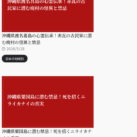
沖縄県渡名喜島の心霊伝承！赤瓦の古民家に潜
む廃村の怪異と禁忌
2026/5/28
日本の地域別
沖縄県粟国島に潜む禁忌！死を招くニライカナ