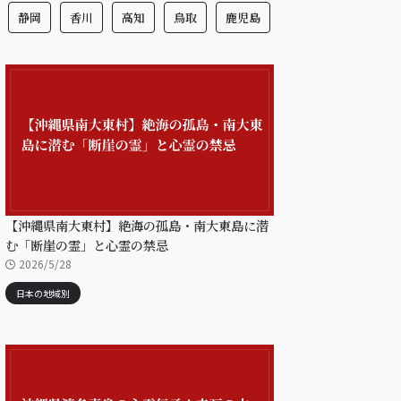
静岡
香川
高知
鳥取
鹿児島
【沖縄県南大東村】絶海の孤島・南大東島に潜
む「断崖の霊」と心霊の禁忌
2026/5/28
日本の地域別