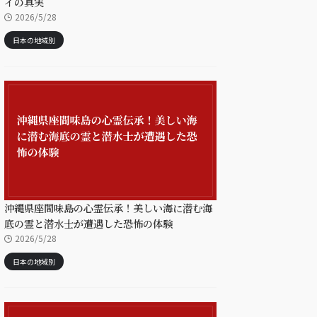
イの真実
2026/5/28
日本の地域別
沖縄県座間味島の心霊伝承！美しい海に潜む海
底の霊と潜水士が遭遇した恐怖の体験
2026/5/28
日本の地域別