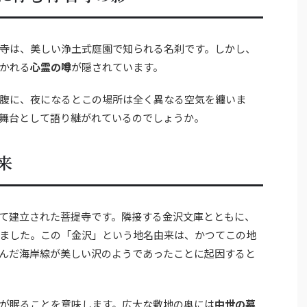
寺は、美しい浄土式庭園で知られる名刹です。しかし、
かれる
心霊の噂
が隠されています。
腹に、夜になるとこの場所は全く異なる空気を纏いま
舞台として語り継がれているのでしょうか。
来
て建立された菩提寺です。隣接する金沢文庫とともに、
ました。この「金沢」という地名由来は、かつてこの地
んだ海岸線が美しい沢のようであったことに起因すると
が眠ることを意味します。広大な敷地の奥には
中世の墓