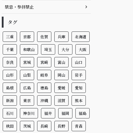
禁忌・参拝禁止
タグ
三重
京都
佐賀
兵庫
北海道
千葉
和歌山
埼玉
大分
大阪
奈良
宮城
宮崎
富山
山口
山形
山梨
岐阜
岡山
岩手
島根
広島
徳島
愛媛
愛知
新潟
東京
沖縄
滋賀
熊本
石川
神奈川
福井
福岡
福島
秋田
茨城
長崎
長野
青森