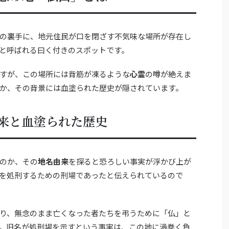
の裏手に、地元住民が口を閉ざす不気味な場所が存在し
と呼ばれる曰く付きのスポットです。
すが、この場所には背筋が凍るような
心霊
の噂が絶えま
か、その背景には血塗られた歴史が隠されています。
来と血塗られた歴史
のか、その
地名由来
を探ると恐ろしい事実が浮かび上が
を処刑するための刑場であったと伝えられているので
り、無念のまま亡くなった者たちを弔うために「仏」と
。旧名が処刑場を示すという事実は、この地に渦巻く負