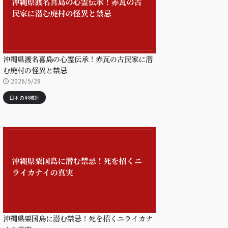
沖縄県渡名喜島の心霊伝承！赤瓦の古民家に潜
む廃村の怪異と禁忌
2026/5/28
日本の地域別
沖縄県粟国島に潜む禁忌！死を招くニライカナ