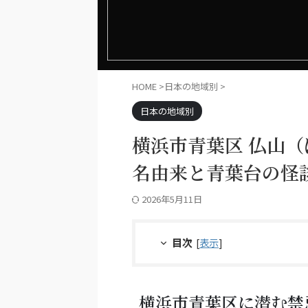
HOME
>
日本の地域別
>
日本の地域別
横浜市青葉区 仏山
名由来と青葉台の怪
2026年5月11日
目次
[
表示
]
横浜市青葉区に潜む禁