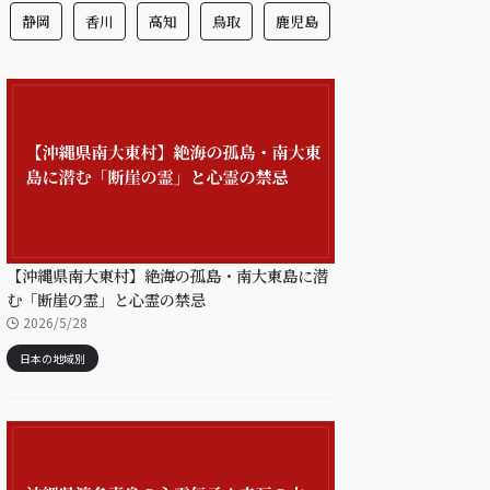
静岡
香川
高知
鳥取
鹿児島
【沖縄県南大東村】絶海の孤島・南大東島に潜
む「断崖の霊」と心霊の禁忌
2026/5/28
日本の地域別