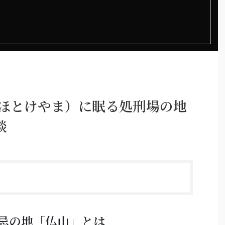
（ほとけやま）に眠る処刑場の地
談
忌の地「仏山」とは