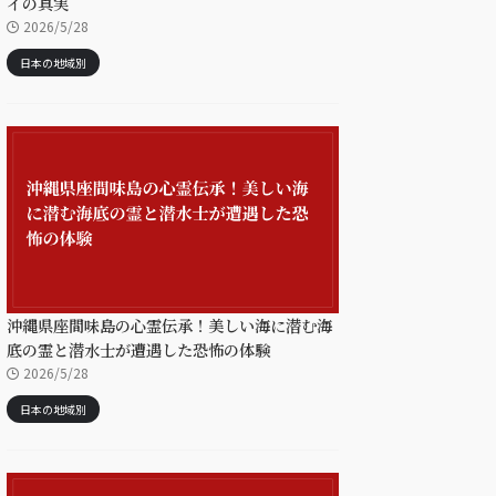
イの真実
2026/5/28
日本の地域別
沖縄県座間味島の心霊伝承！美しい海に潜む海
底の霊と潜水士が遭遇した恐怖の体験
2026/5/28
日本の地域別