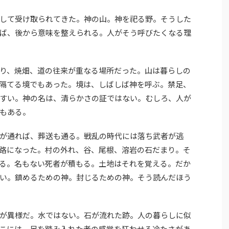
して受け取られてきた。神の山。神を祀る野。そうした
ば、後から意味を整えられる。人がそう呼びたくなる理
り、焼畑、道の往来が重なる場所だった。山は暮らしの
隔てる境でもあった。境は、しばしば神を呼ぶ。禁足、
すい。神の名は、清らかさの証ではない。むしろ、人が
もある。
が通れば、葬送も通る。戦乱の時代には落ち武者が逃
路になった。村の外れ、谷、尾根、溶岩の石だまり。そ
る。名もない死者が積もる。土地はそれを覚える。だか
い。鎮めるための神。封じるための神。そう読んだほう
が異様だ。水ではない。石が流れた跡。人の暮らしに似
こには、足を踏み入れた者の感覚を狂わせる冷たさがあ