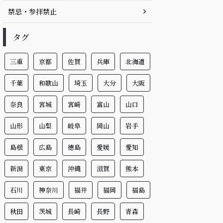
禁忌・参拝禁止
タグ
三重
京都
佐賀
兵庫
北海道
千葉
和歌山
埼玉
大分
大阪
奈良
宮城
宮崎
富山
山口
山形
山梨
岐阜
岡山
岩手
島根
広島
徳島
愛媛
愛知
新潟
東京
沖縄
滋賀
熊本
石川
神奈川
福井
福岡
福島
秋田
茨城
長崎
長野
青森