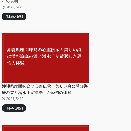
イの真実
2026/5/28
日本の地域別
沖縄県座間味島の心霊伝承！美しい海に潜む海
底の霊と潜水士が遭遇した恐怖の体験
2026/5/28
日本の地域別