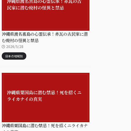
沖縄県渡名喜島の心霊伝承！赤瓦の古民家に潜
む廃村の怪異と禁忌
2026/5/28
日本の地域別
沖縄県粟国島に潜む禁忌！死を招くニライカナ