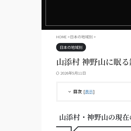
HOME
>
日本の地域別
>
日本の地域別
山添村 神野山に眠
2026年5月11日
目次
[
表示
]
山添村・神野山の現在