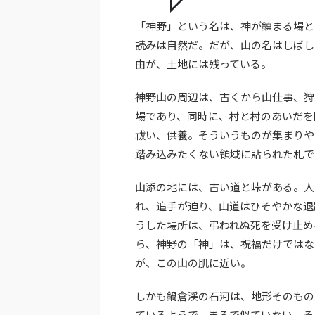
「神野」という名は、神が鎮まる場と
読みは自然だ。だが、山の名はしばし
由が、土地には残っている。
神野山の周辺は、古くから山仕事、狩
場であり、同時に、村と村のあいだを
祓い、供養。そういうものが集まりや
踏み込みたくない領域に貼られた札で
山添の地には、古い道と峠がある。人
れ、追手が迫り、山道はひそやかな退
うした場所は、弔われぬ死を受け止め
ら、神野の「神」は、祝福だけではな
が、この山の肌に近い。
しかも鍋倉渓の石河は、地形そのもの
ているようで、まるで似ていない。そ