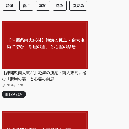
静岡
香川
高知
鳥取
鹿児島
【沖縄県南大東村】絶海の孤島・南大東島に潜
む「断崖の霊」と心霊の禁忌
2026/5/28
日本の地域別