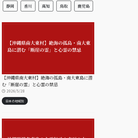
静岡
香川
高知
鳥取
鹿児島
【沖縄県南大東村】絶海の孤島・南大東島に潜
む「断崖の霊」と心霊の禁忌
2026/5/28
日本の地域別