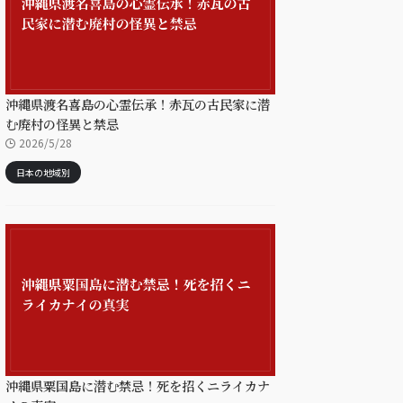
沖縄県渡名喜島の心霊伝承！赤瓦の古民家に潜
む廃村の怪異と禁忌
2026/5/28
日本の地域別
沖縄県粟国島に潜む禁忌！死を招くニライカナ