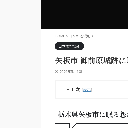
HOME
>
日本の地域別
>
日本の地域別
矢板市 御前原城跡
2026年5月10日
目次
[
表示
]
栃木県矢板市に眠る怨