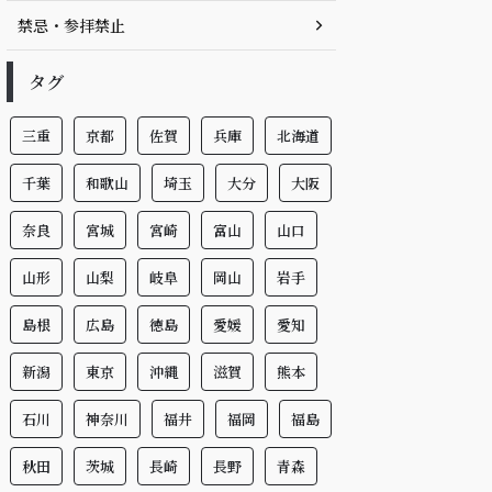
禁忌・参拝禁止
タグ
三重
京都
佐賀
兵庫
北海道
千葉
和歌山
埼玉
大分
大阪
奈良
宮城
宮崎
富山
山口
山形
山梨
岐阜
岡山
岩手
島根
広島
徳島
愛媛
愛知
新潟
東京
沖縄
滋賀
熊本
石川
神奈川
福井
福岡
福島
秋田
茨城
長崎
長野
青森