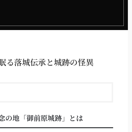
に眠る落城伝承と城跡の怪異
念の地「御前原城跡」とは