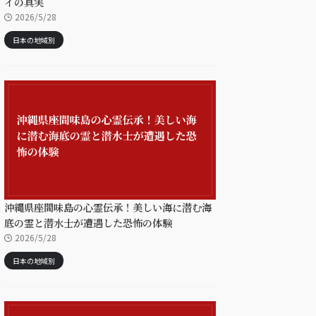
イの真実
2026/5/28
日本の地域別
沖縄県座間味島の心霊伝承！美しい海に潜む海
底の霊と潜水士が遭遇した恐怖の体験
2026/5/28
日本の地域別