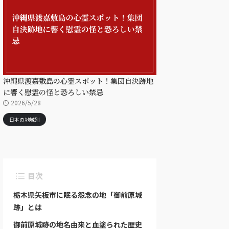
沖縄県渡嘉敷島の心霊スポット！集団自決跡地
に響く慰霊の怪と恐ろしい禁忌
2026/5/28
日本の地域別
目次
栃木県矢板市に眠る怨念の地「御前原城
跡」とは
御前原城跡の地名由来と血塗られた歴史