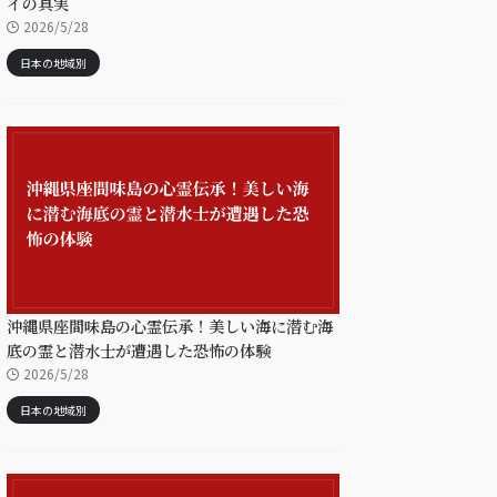
イの真実
2026/5/28
日本の地域別
沖縄県座間味島の心霊伝承！美しい海に潜む海
底の霊と潜水士が遭遇した恐怖の体験
2026/5/28
日本の地域別