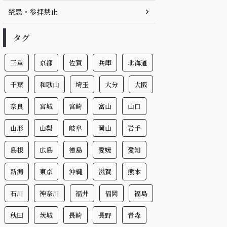
禁忌・参拝禁止
タグ
三重
京都
佐賀
兵庫
北海道
千葉
和歌山
埼玉
大分
大阪
奈良
宮城
宮崎
富山
山口
山形
山梨
岐阜
岡山
岩手
島根
広島
徳島
愛媛
愛知
新潟
東京
沖縄
滋賀
熊本
石川
神奈川
福井
福岡
福島
秋田
茨城
長崎
長野
青森