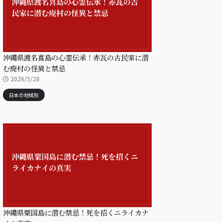
沖縄県渡名喜島の心霊伝承！赤瓦の古民家に潜
む廃村の怪異と禁忌
2026/5/28
日本の地域別
沖縄県粟国島に潜む禁忌！死を招くニライカナ