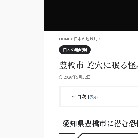
HOME
>
日本の地域別
>
日本の地域別
豊橋市 蛇穴に眠る
2026年5月12日
目次
[
表示
]
愛知県豊橋市に潜む恐