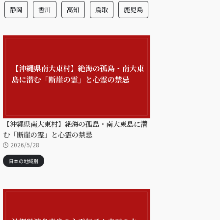
静岡
香川
高知
鳥取
鹿児島
【沖縄県南大東村】絶海の孤島・南大東島に潜
む「断崖の霊」と心霊の禁忌
2026/5/28
日本の地域別