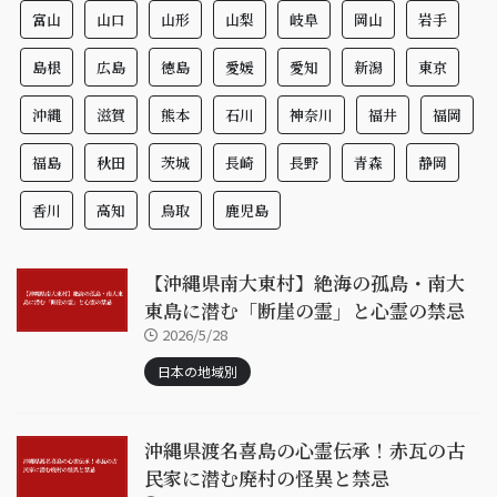
富山
山口
山形
山梨
岐阜
岡山
岩手
島根
広島
徳島
愛媛
愛知
新潟
東京
沖縄
滋賀
熊本
石川
神奈川
福井
福岡
福島
秋田
茨城
長崎
長野
青森
静岡
香川
高知
鳥取
鹿児島
【沖縄県南大東村】絶海の孤島・南大
東島に潜む「断崖の霊」と心霊の禁忌
2026/5/28
日本の地域別
沖縄県渡名喜島の心霊伝承！赤瓦の古
民家に潜む廃村の怪異と禁忌