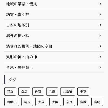
地域の禁忌・儀式
怨霊・祟り神
日本の地域別
海外の怖い話
消された集落・地図の空白
異形の神・山の神
禁忌・参拝禁止
タグ
三重
京都
佐賀
兵庫
北海道
千葉
和歌山
埼玉
大分
大阪
奈良
宮城
宮崎