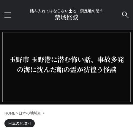
踏み入れてはならない土地・禁足地の恐怖
禁域怪談
HOME
>
日本の地域別
>
日本の地域別