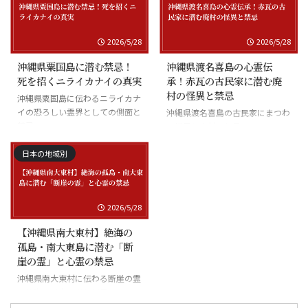
2026/5/28
2026/5/28
沖縄県粟国島に潜む禁忌！
沖縄県渡名喜島の心霊伝
死を招くニライカナイの真実
承！赤瓦の古民家に潜む廃
村の怪異と禁忌
沖縄県粟国島に伝わるニライカナ
イの恐ろしい霊界としての側面と
沖縄県渡名喜島の古民家にまつわ
禁忌
る怪異と廃村の伝承
日本の地域別
2026/5/28
【沖縄県南大東村】絶海の
孤島・南大東島に潜む「断
崖の霊」と心霊の禁忌
沖縄県南大東村に伝わる断崖の霊
と絶海の孤島に潜む怪異