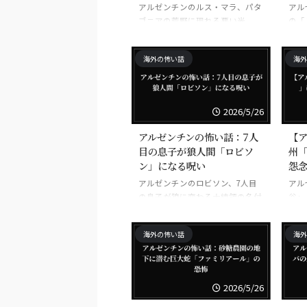
アルゼンチンのルス・マラ、パタ
アル
ゴニアの荒野に現れる悪い光
の「
目覚
海外の怖い話
海外
2026/5/26
アルゼンチンの怖い話：7人
【
目の息子が狼人間「ロビソ
州
ン」になる呪い
怨
アルゼンチンのロビソン、7人目
アル
の息子が狼に変わる大統領の名付
谷」
け親制度
の怨
海外の怖い話
海外
2026/5/26