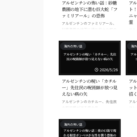
アルゼンチンの怖い話：砂糖
ア
農園の地下に潜む巨大蛇「フ
ト
ァミリアール」の恐怖
ニ
霊
アルゼンチンのファミリアール、
砂糖農園の地下に棲む巨大な蛇の
アル
怪物
カニ
だ子
海外の怖い話
海外
2026/5/26
アルゼンチンの呪い「カチル
ア
ー」先住民の呪術師が放つ見
ッ
えない病の矢
招
アルゼンチンのカチルー、先住民
アル
の呪術師が送る病の矢
コン
連れ
海外の怖い話