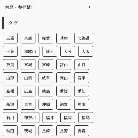
禁忌・参拝禁止
タグ
三重
京都
佐賀
兵庫
北海道
千葉
和歌山
埼玉
大分
大阪
奈良
宮城
宮崎
富山
山口
山形
山梨
岐阜
岡山
岩手
島根
広島
徳島
愛媛
愛知
新潟
東京
沖縄
滋賀
熊本
石川
神奈川
福井
福岡
福島
秋田
茨城
長崎
長野
青森