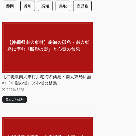
静岡
香川
高知
鳥取
鹿児島
【沖縄県南大東村】絶海の孤島・南大東島に潜
む「断崖の霊」と心霊の禁忌
2026/5/28
日本の地域別