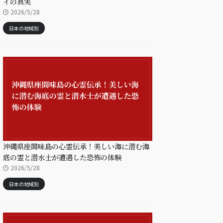
イの真実
2026/5/28
日本の地域別
沖縄県座間味島の心霊伝承！美しい海に潜む海
底の霊と潜水士が遭遇した恐怖の体験
2026/5/28
日本の地域別