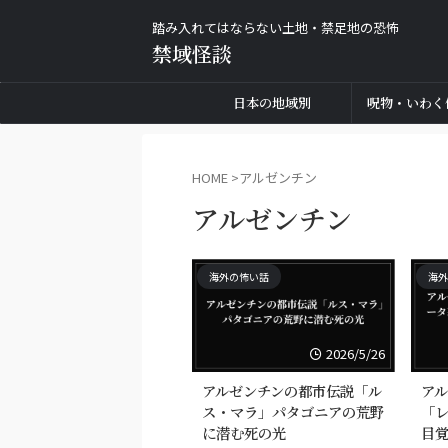
踏み入れてはならない土地・禁足地の恐怖
禁域怪談
日本の地域別
呪物・いわく
HOME
>
アルゼンチン
アルゼンチン
海外の怖い話
海外
2026/5/26
アルゼンチンの都市伝説「ル
ア
ス・マラ」パタゴニアの荒野
「
に潜む死の光
目