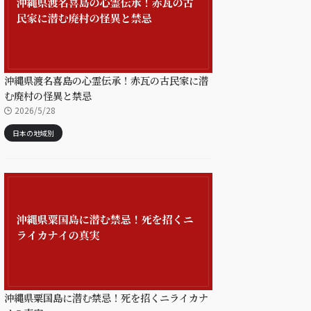
沖縄県渡名喜島の心霊伝承！赤瓦の古民家に潜
む廃村の怪異と禁忌
2026/5/28
日本の地域別
沖縄県粟国島に潜む禁忌！死を招くニライカナ