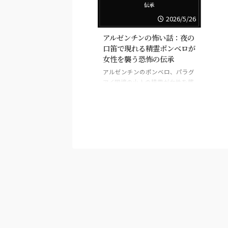
2026/5/26
アルゼンチンの怖い話：夜の
口笛で現れる精霊ポンベロが
女性を襲う恐怖の伝承
アルゼンチンのポンベロ、パラグ
アイ国境の小人の精霊が女性を襲
う伝承