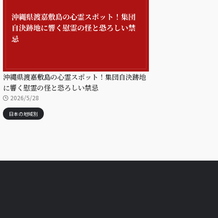
沖縄県渡嘉敷島の心霊スポット！集団自決跡地
に響く慰霊の怪と恐ろしい禁忌
2026/5/28
日本の地域別