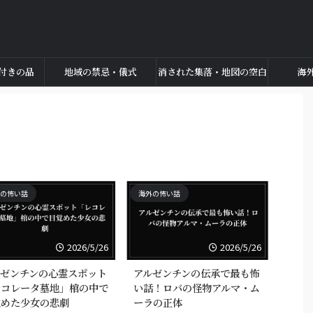
付きの品
地域の禁忌・儀式
消された集落・地図の空白
海
の怖い話
海外の怖い話
2026/5/26
2026/5/26
ルゼンチンの心霊スポット
アルゼンチンの伝承で最も怖
レコレータ墓地」棺の中で
い話！ロバの怪物アルマ・ム
覚めた少女の悲劇
ーラの正体