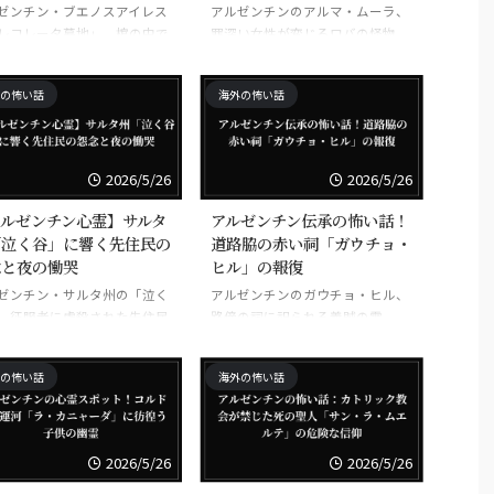
ゼンチン・ブエノスアイレス
アルゼンチンのアルマ・ムーラ、
レコレータ墓地」、棺の中で
罪深い女性が変じるロバの怪物
めた少女
の怖い話
海外の怖い話
2026/5/26
2026/5/26
アルゼンチン心霊】サルタ
アルゼンチン伝承の怖い話！
「泣く谷」に響く先住民の
道路脇の赤い祠「ガウチョ・
念と夜の慟哭
ヒル」の報復
ゼンチン・サルタ州の「泣く
アルゼンチンのガウチョ・ヒル、
、征服者に虐殺された先住民
路傍の祠に祀られる義賊の霊
念
の怖い話
海外の怖い話
2026/5/26
2026/5/26