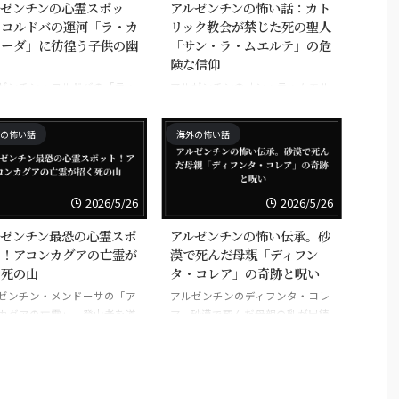
ルゼンチンの心霊スポッ
アルゼンチンの怖い話：カト
！コルドバの運河「ラ・カ
リック教会が禁じた死の聖人
ャーダ」に彷徨う子供の幽
「サン・ラ・ムエルテ」の危
険な信仰
ゼンチン・コルドバの「ラ・
アルゼンチンのサン・ラ・ムエル
ャーダの幽霊」、洪水で死ん
テ、死の聖人を崇拝する危険な信
供たち
仰
の怖い話
海外の怖い話
2026/5/26
2026/5/26
ルゼンチン最恐の心霊スポ
アルゼンチンの怖い伝承。砂
ト！アコンカグアの亡霊が
漠で死んだ母親「ディフン
く死の山
タ・コレア」の奇跡と呪い
ゼンチン・メンドーサの「ア
アルゼンチンのディフンタ・コレ
カグアの亡霊」、登山者を道
ア、砂漠で死んだ母親の乳が出続
にする霊
けた奇跡と呪い