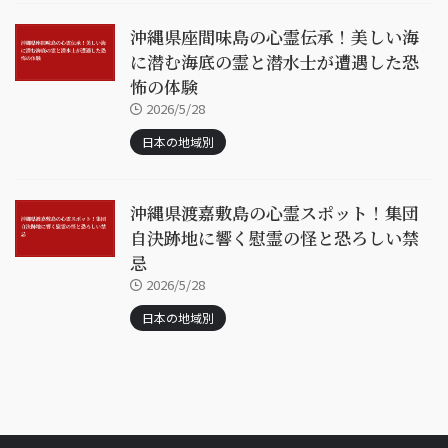
沖縄県座間味島の心霊伝承！美しい海
に潜む海底の霊と潜水士が遭遇した恐
怖の体験
2026/5/28
日本の地域別
沖縄県渡嘉敷島の心霊スポット！集団
自決跡地に響く慰霊の怪と恐ろしい禁
忌
2026/5/28
日本の地域別