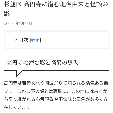
杉並区 高円寺に潜む地名由来と怪談の
影
2026年5月11日
目次
[
表示
]
高円寺に潜む影と怪異の導入
高円寺は若者文化や阿波踊りで知られる活気ある街
です。しかし表の顔とは裏腹に、この地には古くか
ら語り継がれる
心霊
現象や不気味な伝承が数多く存
在しています。