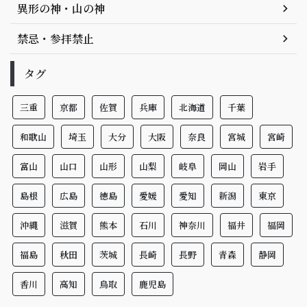
異形の神・山の神
禁忌・参拝禁止
タグ
三重
京都
佐賀
兵庫
北海道
千葉
和歌山
埼玉
大分
大阪
奈良
宮城
宮崎
富山
山口
山形
山梨
岐阜
岡山
岩手
島根
広島
徳島
愛媛
愛知
新潟
東京
沖縄
滋賀
熊本
石川
神奈川
福井
福岡
福島
秋田
茨城
長崎
長野
青森
静岡
香川
高知
鳥取
鹿児島