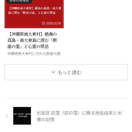
日本の地域別
2026/5/28
【沖縄県南大東村】絶海の
孤島・南大東島に潜む「断
崖の霊」と心霊の禁忌
沖縄県南大東村に伝わる断崖の霊
と絶海の孤島に潜む怪異
もっと読む
杉並区 荻窪（荻の窪）に眠る地名由来と水
害の記憶