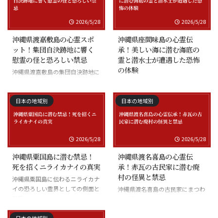
2026/5/28
2026/5/28
沖縄県渡嘉敷島の心霊スポ
沖縄県座間味島の心霊伝
ット！集団自決跡地に響く
承！美しい海に潜む海底の
慰霊の怪と恐ろしい禁忌
霊と潜水士が遭遇した恐怖
の体験
沖縄県渡嘉敷島の集団自決跡地に
まつわる慰霊の怪談
沖縄県座間味島の海底の霊と潜水
士の怪談
日本の地域別
日本の地域別
2026/5/28
2026/5/28
沖縄県粟国島に潜む禁忌！
沖縄県渡名喜島の心霊伝
死を招くニライカナイの真実
承！赤瓦の古民家に潜む廃
村の怪異と禁忌
沖縄県粟国島に伝わるニライカナ
イの恐ろしい霊界としての側面と
沖縄県渡名喜島の古民家にまつわ
禁忌
る怪異と廃村の伝承