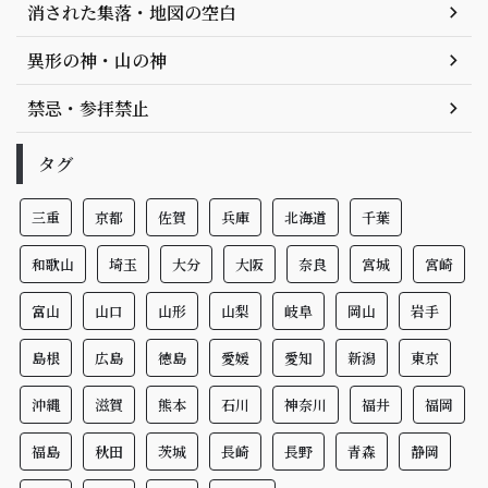
消された集落・地図の空白
異形の神・山の神
禁忌・参拝禁止
タグ
三重
京都
佐賀
兵庫
北海道
千葉
和歌山
埼玉
大分
大阪
奈良
宮城
宮崎
富山
山口
山形
山梨
岐阜
岡山
岩手
島根
広島
徳島
愛媛
愛知
新潟
東京
沖縄
滋賀
熊本
石川
神奈川
福井
福岡
福島
秋田
茨城
長崎
長野
青森
静岡