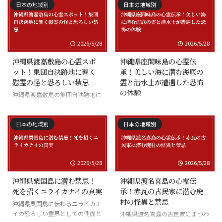
日本の地域別
日本の地域別
2026/5/28
2026/5/28
沖縄県渡嘉敷島の心霊スポ
沖縄県座間味島の心霊伝
ット！集団自決跡地に響く
承！美しい海に潜む海底の
慰霊の怪と恐ろしい禁忌
霊と潜水士が遭遇した恐怖
の体験
沖縄県渡嘉敷島の集団自決跡地に
まつわる慰霊の怪談
沖縄県座間味島の海底の霊と潜水
士の怪談
日本の地域別
日本の地域別
2026/5/28
2026/5/28
沖縄県粟国島に潜む禁忌！
沖縄県渡名喜島の心霊伝
死を招くニライカナイの真実
承！赤瓦の古民家に潜む廃
村の怪異と禁忌
沖縄県粟国島に伝わるニライカナ
イの恐ろしい霊界としての側面と
沖縄県渡名喜島の古民家にまつわ