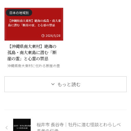
禁忌
る怪異と廃村の伝承
日本の地域別
2026/5/28
【沖縄県南大東村】絶海の
孤島・南大東島に潜む「断
崖の霊」と心霊の禁忌
沖縄県南大東村に伝わる断崖の霊
と絶海の孤島に潜む怪異
もっと読む
桜井市 長谷寺｜牡丹に潜む怪談とわらしべ
長者の伝承