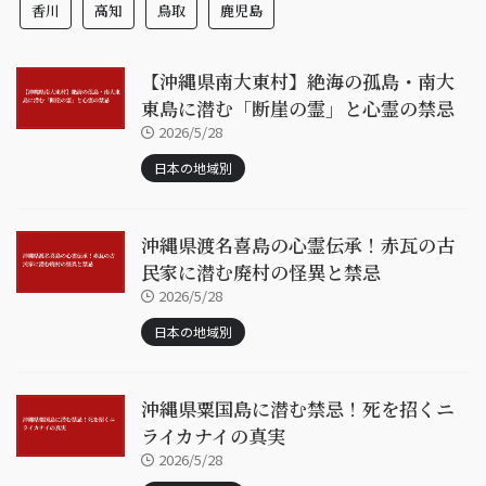
香川
高知
鳥取
鹿児島
【沖縄県南大東村】絶海の孤島・南大
東島に潜む「断崖の霊」と心霊の禁忌
2026/5/28
日本の地域別
沖縄県渡名喜島の心霊伝承！赤瓦の古
民家に潜む廃村の怪異と禁忌
2026/5/28
日本の地域別
沖縄県粟国島に潜む禁忌！死を招くニ
ライカナイの真実
2026/5/28