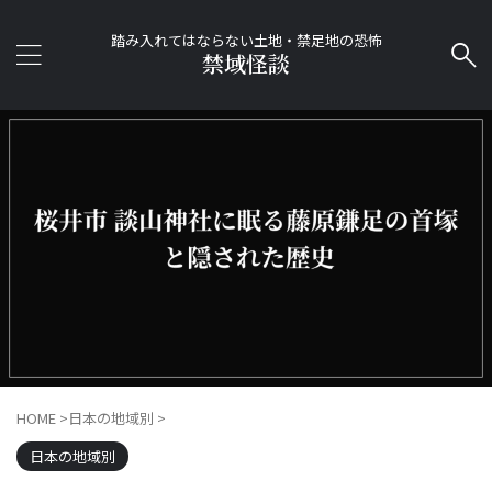
踏み入れてはならない土地・禁足地の恐怖
禁域怪談
HOME
>
日本の地域別
>
日本の地域別