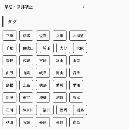
禁忌・参拝禁止
タグ
三重
京都
佐賀
兵庫
北海道
千葉
和歌山
埼玉
大分
大阪
奈良
宮城
宮崎
富山
山口
山形
山梨
岐阜
岡山
岩手
島根
広島
徳島
愛媛
愛知
新潟
東京
沖縄
滋賀
熊本
石川
神奈川
福井
福岡
福島
秋田
茨城
長崎
長野
青森