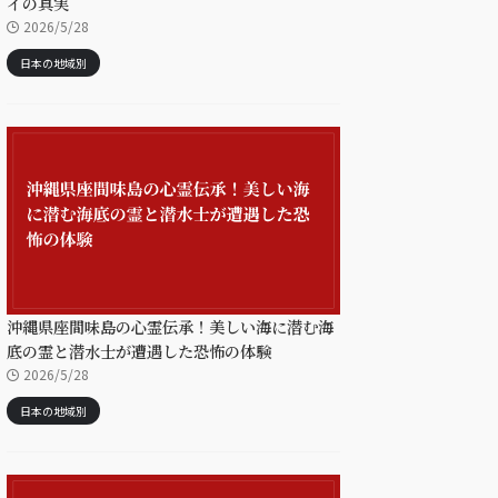
イの真実
2026/5/28
日本の地域別
沖縄県座間味島の心霊伝承！美しい海に潜む海
底の霊と潜水士が遭遇した恐怖の体験
2026/5/28
日本の地域別