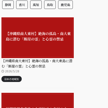
静岡
香川
高知
鳥取
鹿児島
【沖縄県南大東村】絶海の孤島・南大東島に潜
む「断崖の霊」と心霊の禁忌
2026/5/28
日本の地域別