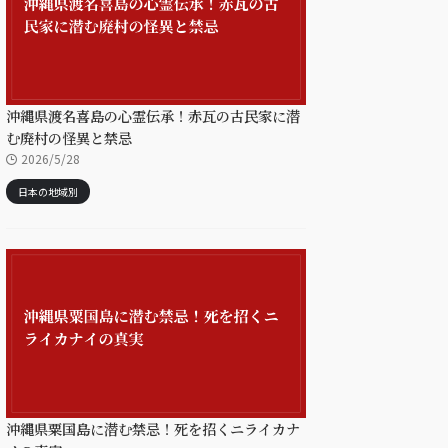
沖縄県渡名喜島の心霊伝承！赤瓦の古民家に潜
む廃村の怪異と禁忌
2026/5/28
日本の地域別
沖縄県粟国島に潜む禁忌！死を招くニライカナ