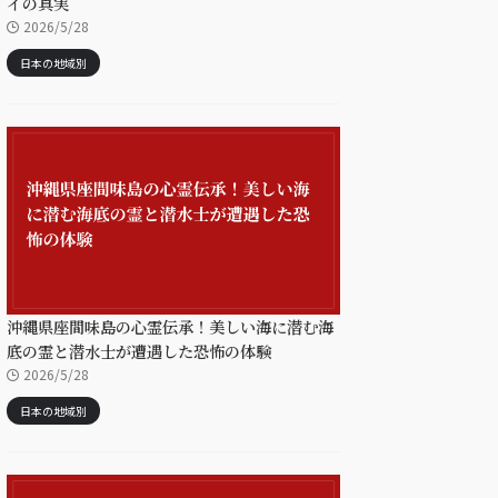
イの真実
2026/5/28
日本の地域別
沖縄県座間味島の心霊伝承！美しい海に潜む海
底の霊と潜水士が遭遇した恐怖の体験
2026/5/28
日本の地域別