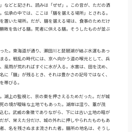
」などと記され、読みは「ぜぜ」。この音が、ただの洒
。伝承の中では、ここは「膳を据える場所」とされる。
を置いた場所。だが、膳を据える場は、食事のためだけ
勝敗を告げる膳。死者に供える膳。そうしたものが並ぶ
った。東海道が通り、瀬田川と琵琶湖が結ぶ水運もあっ
まる。戦乱の時代には、京へ向かう道の喉元として、兵
、風雨が荒れればすぐに水が入る。水害は、田を沈め、
名に「膳」が残るとき、それは豊かさの記号ではなく、
を帯びる。
。湖上の監視と、京の東を押さえるためだった。だが城
死の境が曖昧な土地でもあった。湖岸は湿り、葦が茂
込む。武威の象徴でありながら、下には古い土地の暗が
だが、栄えた分だけ、城の外れに押しやられたものもあ
者、名を残さぬまま流された者。膳所の地名は、そうし