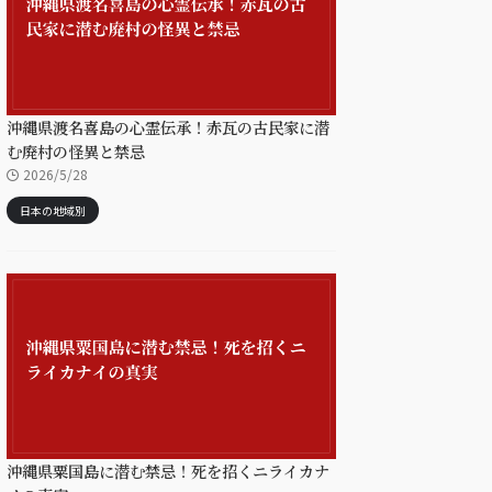
沖縄県渡名喜島の心霊伝承！赤瓦の古民家に潜
む廃村の怪異と禁忌
2026/5/28
日本の地域別
沖縄県粟国島に潜む禁忌！死を招くニライカナ