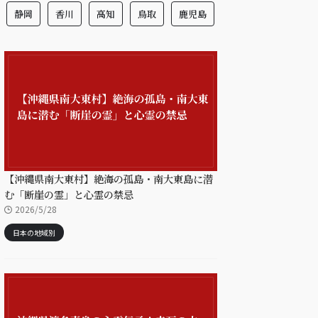
静岡
香川
高知
鳥取
鹿児島
【沖縄県南大東村】絶海の孤島・南大東島に潜
む「断崖の霊」と心霊の禁忌
2026/5/28
日本の地域別