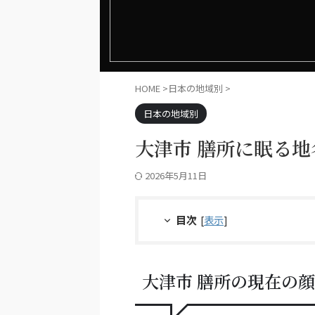
HOME
>
日本の地域別
>
日本の地域別
大津市 膳所に眠る
2026年5月11日
目次
[
表示
]
大津市 膳所の現在の