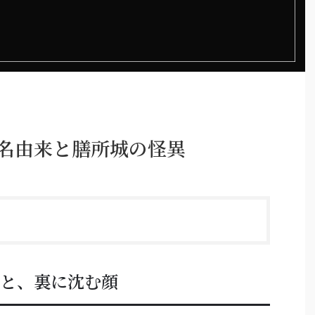
地名由来と膳所城の怪異
顔と、裏に沈む顔