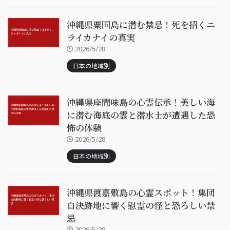
沖縄県粟国島に潜む禁忌！死を招くニ
ライカナイの真実
2026/5/28
日本の地域別
沖縄県座間味島の心霊伝承！美しい海
に潜む海底の霊と潜水士が遭遇した恐
怖の体験
2026/5/28
日本の地域別
沖縄県渡嘉敷島の心霊スポット！集団
自決跡地に響く慰霊の怪と恐ろしい禁
忌
2026/5/28