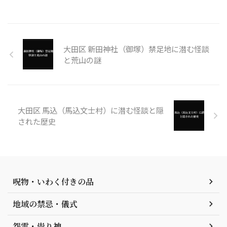
大田区 新田神社（御塚）禁足地に潜む怪談
と荒山の謎
大田区 馬込（馬込文士村）に潜む怪談と隠
された歴史
呪物・いわく付きの品
地域の禁忌・儀式
怨霊・祟り神