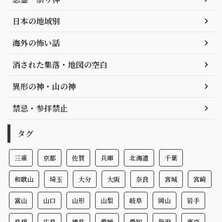
日本の地域別
海外の怖い話
消された集落・地図の空白
異形の神・山の神
禁忌・参拝禁止
タグ
三重
京都
佐賀
兵庫
北海道
千葉
和歌山
埼玉
大分
大阪
奈良
宮城
宮崎
富山
山口
山形
山梨
岐阜
岡山
岩手
島根
広島
徳島
愛媛
愛知
新潟
東京