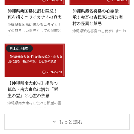
沖縄県粟国島に潜む禁忌！
沖縄県渡名喜島の心霊伝
死を招くニライカナイの真実
承！赤瓦の古民家に潜む廃
村の怪異と禁忌
沖縄県粟国島に伝わるニライカナ
イの恐ろしい霊界としての側面と
沖縄県渡名喜島の古民家にまつわ
禁忌
る怪異と廃村の伝承
日本の地域別
2026/5/28
【沖縄県南大東村】絶海の
孤島・南大東島に潜む「断
崖の霊」と心霊の禁忌
沖縄県南大東村に伝わる断崖の霊
と絶海の孤島に潜む怪異
もっと読む