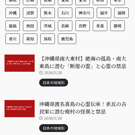
沖縄
滋賀
熊本
石川
神奈川
福井
福岡
福島
秋田
茨城
長崎
長野
青森
静岡
香川
高知
鳥取
鹿児島
【沖縄県南大東村】絶海の孤島・南大
東島に潜む「断崖の霊」と心霊の禁忌
2026/5/28
日本の地域別
沖縄県渡名喜島の心霊伝承！赤瓦の古
民家に潜む廃村の怪異と禁忌
2026/5/28
日本の地域別