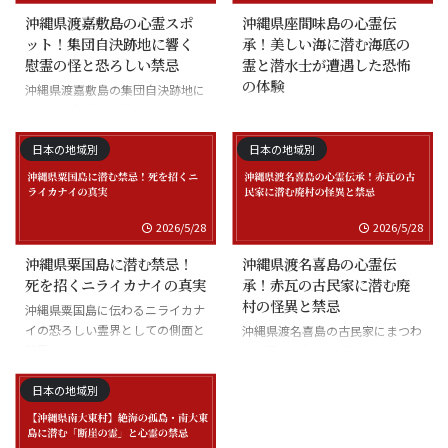
沖縄県渡嘉敷島の心霊スポ
沖縄県座間味島の心霊伝
ット！集団自決跡地に響く
承！美しい海に潜む海底の
慰霊の怪と恐ろしい禁忌
霊と潜水士が遭遇した恐怖
の体験
沖縄県渡嘉敷島の集団自決跡地に
まつわる慰霊の怪談
沖縄県座間味島の海底の霊と潜水
士の怪談
日本の地域別
日本の地域別
2026/5/28
2026/5/28
沖縄県粟国島に潜む禁忌！
沖縄県渡名喜島の心霊伝
死を招くニライカナイの真実
承！赤瓦の古民家に潜む廃
村の怪異と禁忌
沖縄県粟国島に伝わるニライカナ
イの恐ろしい霊界としての側面と
沖縄県渡名喜島の古民家にまつわ
禁忌
る怪異と廃村の伝承
日本の地域別