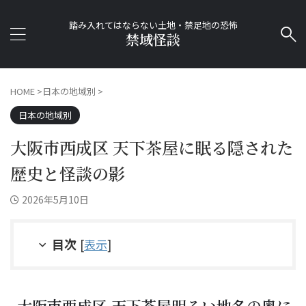
踏み入れてはならない土地・禁足地の恐怖
禁域怪談
HOME
>
日本の地域別
>
日本の地域別
大阪市西成区 天下茶屋に眠る隠された
歴史と怪談の影
2026年5月10日
目次
[
表示
]
大阪市西成区 天下茶屋――明るい地名の奥に