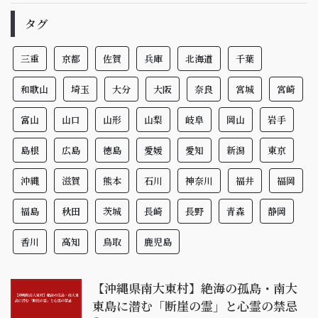
タグ
三重
京都
佐賀
兵庫
北海道
千葉
和歌山
埼玉
大分
大阪
奈良
宮城
宮崎
富山
山口
山形
山梨
岐阜
岡山
岩手
島根
広島
徳島
愛媛
愛知
新潟
東京
沖縄
滋賀
熊本
石川
神奈川
福井
福岡
福島
秋田
茨城
長崎
長野
青森
静岡
香川
高知
鳥取
鹿児島
【沖縄県南大東村】絶海の孤島・南大
東島に潜む「断崖の霊」と心霊の禁忌