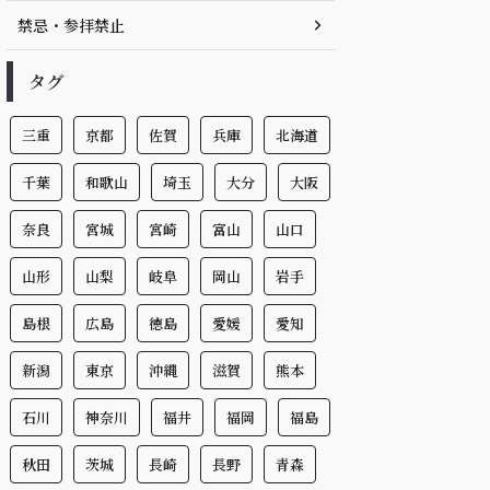
禁忌・参拝禁止
タグ
三重
京都
佐賀
兵庫
北海道
千葉
和歌山
埼玉
大分
大阪
奈良
宮城
宮崎
富山
山口
山形
山梨
岐阜
岡山
岩手
島根
広島
徳島
愛媛
愛知
新潟
東京
沖縄
滋賀
熊本
石川
神奈川
福井
福岡
福島
秋田
茨城
長崎
長野
青森