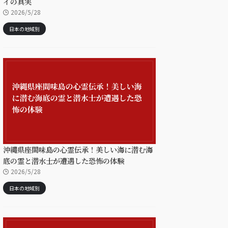
イの真実
2026/5/28
日本の地域別
沖縄県座間味島の心霊伝承！美しい海に潜む海
底の霊と潜水士が遭遇した恐怖の体験
2026/5/28
日本の地域別