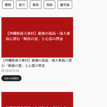
静岡
香川
高知
鳥取
鹿児島
【沖縄県南大東村】絶海の孤島・南大東島に潜
む「断崖の霊」と心霊の禁忌
2026/5/28
日本の地域別