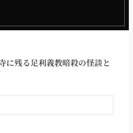
禅寺に残る足利義教暗殺の怪談と