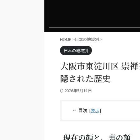
HOME
>
日本の地域別
>
日本の地域別
大阪市東淀川区 崇
隠された歴史
2026年5月11日
目次
[
表示
]
現在の顔と、裏の顔