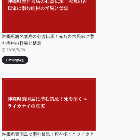
沖縄県渡名喜島の心霊伝承！赤瓦の古民家に潜
む廃村の怪異と禁忌
2026/5/28
日本の地域別
沖縄県粟国島に潜む禁忌！死を招くニライカナ