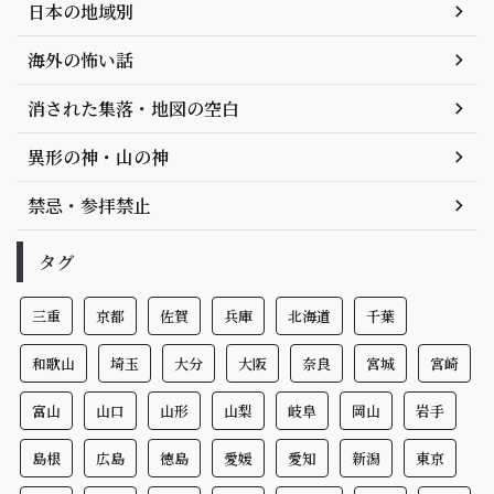
日本の地域別
海外の怖い話
消された集落・地図の空白
異形の神・山の神
禁忌・参拝禁止
タグ
三重
京都
佐賀
兵庫
北海道
千葉
和歌山
埼玉
大分
大阪
奈良
宮城
宮崎
富山
山口
山形
山梨
岐阜
岡山
岩手
島根
広島
徳島
愛媛
愛知
新潟
東京