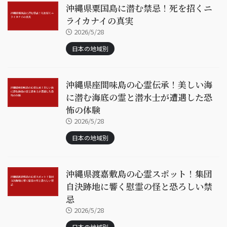
沖縄県粟国島に潜む禁忌！死を招くニ
ライカナイの真実
2026/5/28
日本の地域別
沖縄県座間味島の心霊伝承！美しい海
に潜む海底の霊と潜水士が遭遇した恐
怖の体験
2026/5/28
日本の地域別
沖縄県渡嘉敷島の心霊スポット！集団
自決跡地に響く慰霊の怪と恐ろしい禁
忌
2026/5/28
日本の地域別