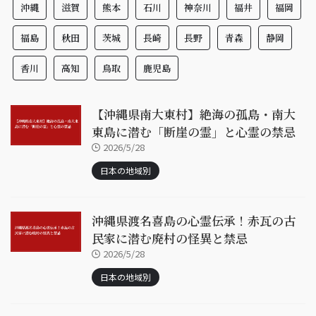
沖縄
滋賀
熊本
石川
神奈川
福井
福岡
福島
秋田
茨城
長崎
長野
青森
静岡
香川
高知
鳥取
鹿児島
【沖縄県南大東村】絶海の孤島・南大
東島に潜む「断崖の霊」と心霊の禁忌
2026/5/28
日本の地域別
沖縄県渡名喜島の心霊伝承！赤瓦の古
民家に潜む廃村の怪異と禁忌
2026/5/28
日本の地域別