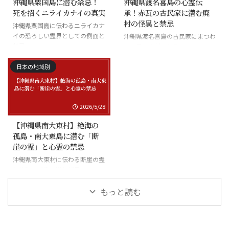
沖縄県粟国島に潜む禁忌！
沖縄県渡名喜島の心霊伝
死を招くニライカナイの真実
承！赤瓦の古民家に潜む廃
村の怪異と禁忌
沖縄県粟国島に伝わるニライカナ
イの恐ろしい霊界としての側面と
沖縄県渡名喜島の古民家にまつわ
禁忌
る怪異と廃村の伝承
日本の地域別
2026/5/28
【沖縄県南大東村】絶海の
孤島・南大東島に潜む「断
崖の霊」と心霊の禁忌
沖縄県南大東村に伝わる断崖の霊
と絶海の孤島に潜む怪異
もっと読む