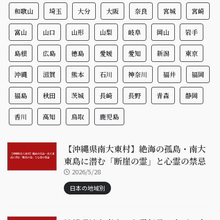
和歌山
埼玉
大分
大阪
奈良
宮城
宮崎
富山
山口
山形
山梨
岐阜
岡山
岩手
島根
広島
徳島
愛媛
愛知
新潟
東京
沖縄
滋賀
熊本
石川
神奈川
福井
福岡
福島
秋田
茨城
長崎
長野
青森
静岡
香川
高知
鳥取
鹿児島
【沖縄県南大東村】絶海の孤島・南大
東島に潜む「断崖の霊」と心霊の禁忌
2026/5/28
日本の地域別