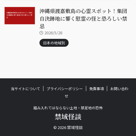
沖縄県渡嘉敷島の心霊スポット！集団
自決跡地に響く慰霊の怪と恐ろしい禁
忌
2026/5/28
日本の地域別
当サイトについて
プライバシーポリシー
免責事項
お問い合わ
せ
踏み入れてはならない土地・禁足地の恐怖
禁域怪談
© 2026 禁域怪談