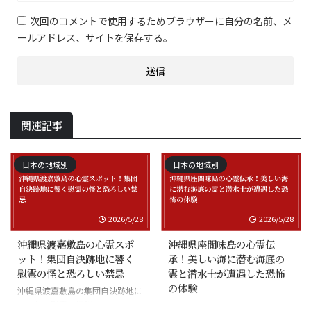
次回のコメントで使用するためブラウザーに自分の名前、メ
ールアドレス、サイトを保存する。
関連記事
日本の地域別
日本の地域別
2026/5/28
2026/5/28
沖縄県渡嘉敷島の心霊スポ
沖縄県座間味島の心霊伝
ット！集団自決跡地に響く
承！美しい海に潜む海底の
慰霊の怪と恐ろしい禁忌
霊と潜水士が遭遇した恐怖
の体験
沖縄県渡嘉敷島の集団自決跡地に
まつわる慰霊の怪談
沖縄県座間味島の海底の霊と潜水