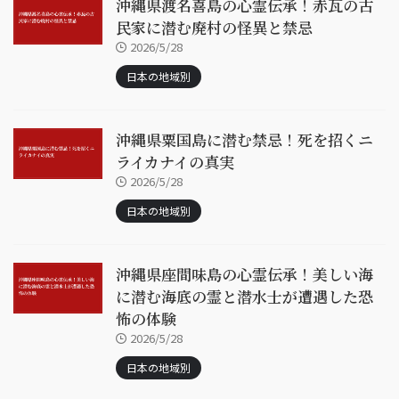
沖縄県渡名喜島の心霊伝承！赤瓦の古
民家に潜む廃村の怪異と禁忌
2026/5/28
日本の地域別
沖縄県粟国島に潜む禁忌！死を招くニ
ライカナイの真実
2026/5/28
日本の地域別
沖縄県座間味島の心霊伝承！美しい海
に潜む海底の霊と潜水士が遭遇した恐
怖の体験
2026/5/28
日本の地域別