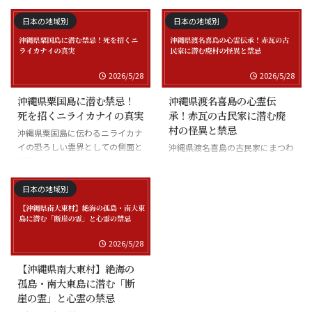
士の怪談
日本の地域別
日本の地域別
2026/5/28
2026/5/28
沖縄県粟国島に潜む禁忌！
沖縄県渡名喜島の心霊伝
死を招くニライカナイの真実
承！赤瓦の古民家に潜む廃
村の怪異と禁忌
沖縄県粟国島に伝わるニライカナ
イの恐ろしい霊界としての側面と
沖縄県渡名喜島の古民家にまつわ
禁忌
る怪異と廃村の伝承
日本の地域別
2026/5/28
【沖縄県南大東村】絶海の
孤島・南大東島に潜む「断
崖の霊」と心霊の禁忌