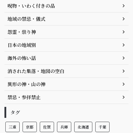
呪物・いわく付きの品
地域の禁忌・儀式
怨霊・祟り神
日本の地域別
海外の怖い話
消された集落・地図の空白
異形の神・山の神
禁忌・参拝禁止
タグ
三重
京都
佐賀
兵庫
北海道
千葉