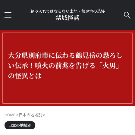
踏み入れてはならない土地・禁足地の恐怖
禁域怪談
HOME
>
日本の地域別
>
日本の地域別