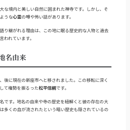
大な境内と美しい自然に囲まれた禅寺です。しかし、そ
ような
心霊
の噂や怖い話があります。
語り継がれる理由は、この地に眠る歴史的な人物と過去
言われています。
地名由来
、後に現在の新座市へと移されました。この移転に深く
して権勢を振るった
松平信綱
です。
名です。地名の由来や寺の歴史を紐解くと彼の存在の大
は多くの血が流されたという暗い歴史も隠されているの