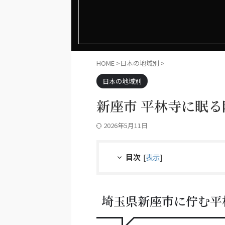
HOME
>
日本の地域別
>
日本の地域別
新座市 平林寺に眠
2026年5月11日
目次
[
表示
]
埼玉県新座市に佇む平