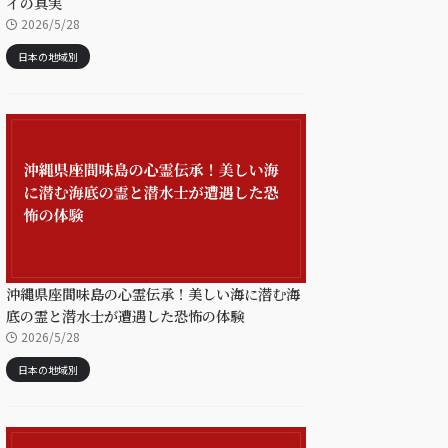
イの真実
2026/5/28
日本の地域別
沖縄県座間味島の心霊伝承！美しい海に潜む海
底の霊と潜水士が遭遇した恐怖の体験
2026/5/28
日本の地域別