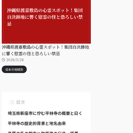
沖縄県渡嘉敷島の心霊スポット！集団自決跡地
に響く慰霊の怪と恐ろしい禁忌
2026/5/28
日本の地域別
目次
埼玉県新座市に佇む平林寺の概要と曰く
平林寺の歴史的背景と地名由来