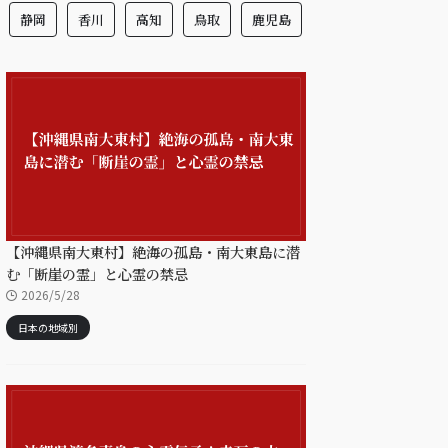
静岡
香川
高知
鳥取
鹿児島
【沖縄県南大東村】絶海の孤島・南大東島に潜
む「断崖の霊」と心霊の禁忌
2026/5/28
日本の地域別