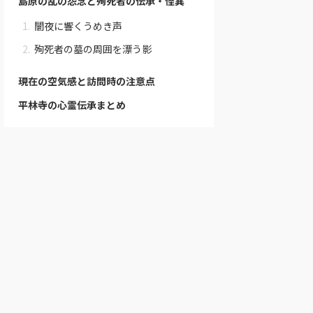
島原の乱の怨念と殉死者の伝承・怪異
闇夜に響くうめき声
殉死者の墓の周囲を漂う影
現在の空気感と訪問時の注意点
平林寺の心霊伝承まとめ