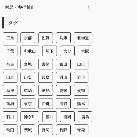
禁忌・参拝禁止
タグ
三重
京都
佐賀
兵庫
北海道
千葉
和歌山
埼玉
大分
大阪
奈良
宮城
宮崎
富山
山口
山形
山梨
岐阜
岡山
岩手
島根
広島
徳島
愛媛
愛知
新潟
東京
沖縄
滋賀
熊本
石川
神奈川
福井
福岡
福島
秋田
茨城
長崎
長野
青森