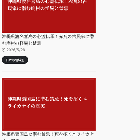
沖縄県渡名喜島の心霊伝承！赤瓦の古民家に潜
む廃村の怪異と禁忌
2026/5/28
日本の地域別
沖縄県粟国島に潜む禁忌！死を招くニライカナ