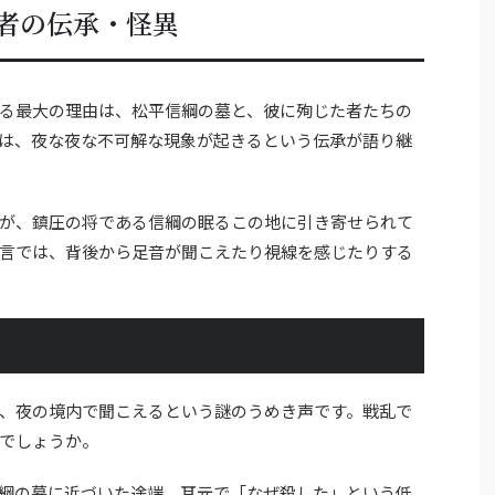
者の伝承・怪異
る最大の理由は、松平信綱の墓と、彼に殉じた者たちの
は、夜な夜な不可解な現象が起きるという伝承が語り継
が、鎮圧の将である信綱の眠るこの地に引き寄せられて
言では、背後から足音が聞こえたり視線を感じたりする
、夜の境内で聞こえるという謎のうめき声です。戦乱で
でしょうか。
綱の墓に近づいた途端、耳元で「なぜ殺した」という低