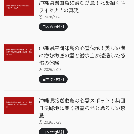
沖縄県粟国島に潜む禁忌！死を招くニ
ライカナイの真実
2026/5/28
日本の地域別
沖縄県座間味島の心霊伝承！美しい海
に潜む海底の霊と潜水士が遭遇した恐
怖の体験
2026/5/28
日本の地域別
沖縄県渡嘉敷島の心霊スポット！集団
自決跡地に響く慰霊の怪と恐ろしい禁
忌
2026/5/28
日本の地域別