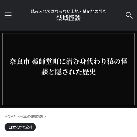
踏み入れてはならない土地・禁足地の恐怖
禁域怪談
HOME
>
日本の地域別
>
日本の地域別