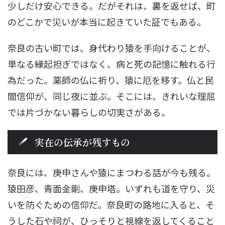
少しだけ安心できる。だがそれは、裏を返せば、町
のどこかで災いが本当に起きていた証でもある。
奈良の古い町では、身代わり猿を手向けることが、
単なる縁起担ぎではなく、病と死の記憶に触れる行
為だった。薬師の仏に祈り、猿に厄を移す。仏と民
間信仰が、同じ夜に並ぶ。そこには、きれいな理屈
では片づかない暮らしの切実さがある。
実在の伝承が残すもの
奈良には、庚申さんや猿にまつわる話が今も残る。
猿田彦、青面金剛、庚申塔。いずれも道を守り、災
いを防ぐための信仰だ。奈良町の路地に入ると、そ
うした石や祠が、ひっそりと視線を返してくること