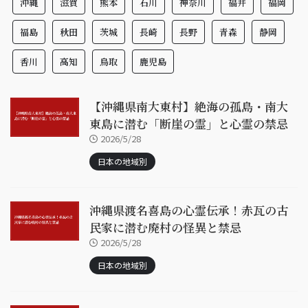
沖縄
滋賀
熊本
石川
神奈川
福井
福岡
福島
秋田
茨城
長崎
長野
青森
静岡
香川
高知
鳥取
鹿児島
【沖縄県南大東村】絶海の孤島・南大
東島に潜む「断崖の霊」と心霊の禁忌
2026/5/28
日本の地域別
沖縄県渡名喜島の心霊伝承！赤瓦の古
民家に潜む廃村の怪異と禁忌
2026/5/28
日本の地域別