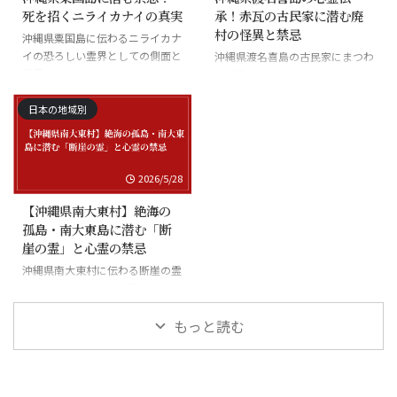
死を招くニライカナイの真実
承！赤瓦の古民家に潜む廃
村の怪異と禁忌
沖縄県粟国島に伝わるニライカナ
イの恐ろしい霊界としての側面と
沖縄県渡名喜島の古民家にまつわ
禁忌
る怪異と廃村の伝承
日本の地域別
2026/5/28
【沖縄県南大東村】絶海の
孤島・南大東島に潜む「断
崖の霊」と心霊の禁忌
沖縄県南大東村に伝わる断崖の霊
と絶海の孤島に潜む怪異
もっと読む