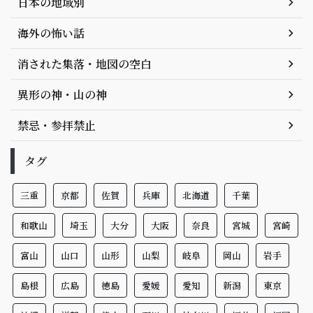
日本の地域別
海外の怖い話
消された集落・地図の空白
異形の神・山の神
禁忌・参拝禁止
タグ
三重
京都
佐賀
兵庫
北海道
千葉
和歌山
埼玉
大分
大阪
奈良
宮城
宮崎
富山
山口
山形
山梨
岐阜
岡山
岩手
島根
広島
徳島
愛媛
愛知
新潟
東京