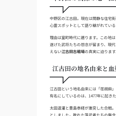
中野区の江古田。現在は閑静な住宅街
心霊スポットとして語り継がれている
理由は室町時代に遡ります。この地は
遂げた武将たちの怨念が留まり、現代
えない
江古田古戦場
の真実に迫ります
江古田の地名由来と血
江古田という地名由来には「荏胡麻」
有名にしているのは、1477年に起き
太田道灌と豊島泰経が激突した合戦。
としました。敗れた落武者たちの無念