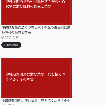
沖縄県渡名喜島の心霊伝承！赤瓦の古民家に潜
む廃村の怪異と禁忌
2026/5/28
日本の地域別
沖縄県粟国島に潜む禁忌！死を招くニライカナ