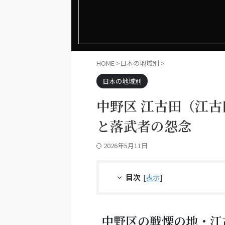
HOME
>
日本の地域別
>
日本の地域別
中野区 江古田（江古
と落武者の怨念
2026年5月11日
目次
[
表示
]
中野区の戦慄の地・江