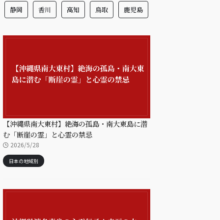
静岡
香川
高知
鳥取
鹿児島
【沖縄県南大東村】絶海の孤島・南大東島に潜
む「断崖の霊」と心霊の禁忌
2026/5/28
日本の地域別