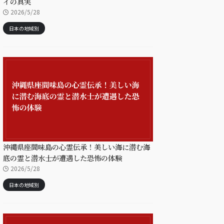
イの真実
2026/5/28
日本の地域別
沖縄県座間味島の心霊伝承！美しい海に潜む海
底の霊と潜水士が遭遇した恐怖の体験
2026/5/28
日本の地域別