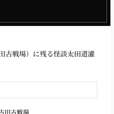
田古戦場）に残る怪談――太田道灌
古田古戦場