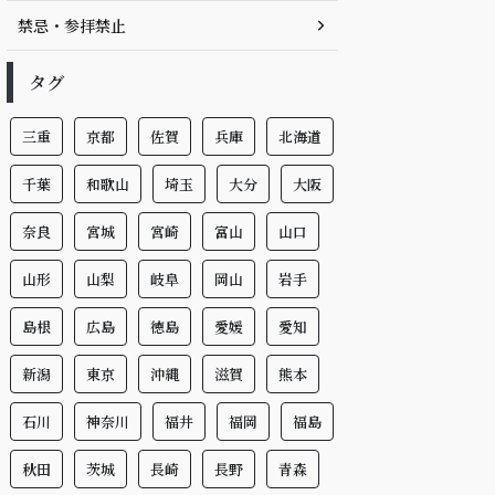
禁忌・参拝禁止
タグ
三重
京都
佐賀
兵庫
北海道
千葉
和歌山
埼玉
大分
大阪
奈良
宮城
宮崎
富山
山口
山形
山梨
岐阜
岡山
岩手
島根
広島
徳島
愛媛
愛知
新潟
東京
沖縄
滋賀
熊本
石川
神奈川
福井
福岡
福島
秋田
茨城
長崎
長野
青森