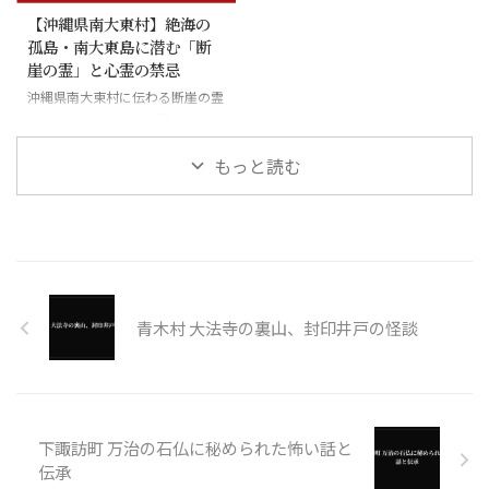
【沖縄県南大東村】絶海の
孤島・南大東島に潜む「断
崖の霊」と心霊の禁忌
沖縄県南大東村に伝わる断崖の霊
と絶海の孤島に潜む怪異
もっと読む
青木村 大法寺の裏山、封印井戸の怪談
下諏訪町 万治の石仏に秘められた怖い話と
伝承