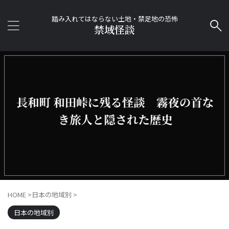
踏み入れてはならない土地・禁足地の恐怖
禁域怪談
HOME
>
日本の地域別
>
日本の地域別