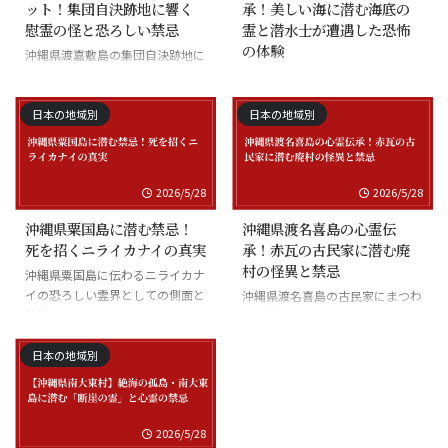
ット！集団自決跡地に響く
承！美しい海に潜む海底の
慰霊の怪と恐ろしい禁忌
霊と潜水士が遭遇した恐怖
の体験
沖縄県渡嘉敷島の集団自決跡地に
まつわる慰霊の怪談
沖縄県座間味島の海底の霊と潜水
士の怪談
日本の地域別
日本の地域別
2026/5/28
2026/5/28
沖縄県粟国島に潜む禁忌！
沖縄県渡名喜島の心霊伝
死を招くニライカナイの真実
承！赤瓦の古民家に潜む廃
村の怪異と禁忌
沖縄県粟国島に伝わるニライカナ
イの恐ろしい霊界としての側面と
沖縄県渡名喜島の古民家にまつわ
禁忌
る怪異と廃村の伝承
日本の地域別
2026/5/28