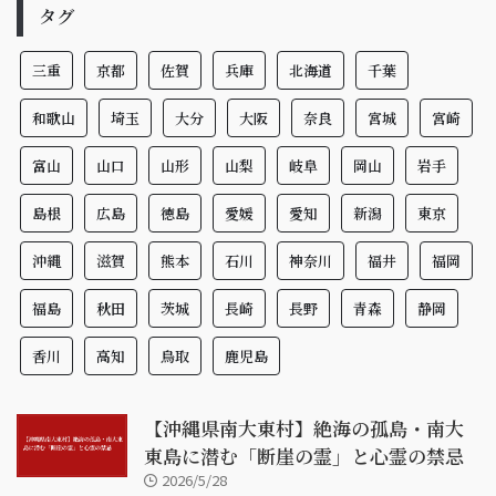
タグ
三重
京都
佐賀
兵庫
北海道
千葉
和歌山
埼玉
大分
大阪
奈良
宮城
宮崎
富山
山口
山形
山梨
岐阜
岡山
岩手
島根
広島
徳島
愛媛
愛知
新潟
東京
沖縄
滋賀
熊本
石川
神奈川
福井
福岡
福島
秋田
茨城
長崎
長野
青森
静岡
香川
高知
鳥取
鹿児島
【沖縄県南大東村】絶海の孤島・南大
東島に潜む「断崖の霊」と心霊の禁忌
2026/5/28