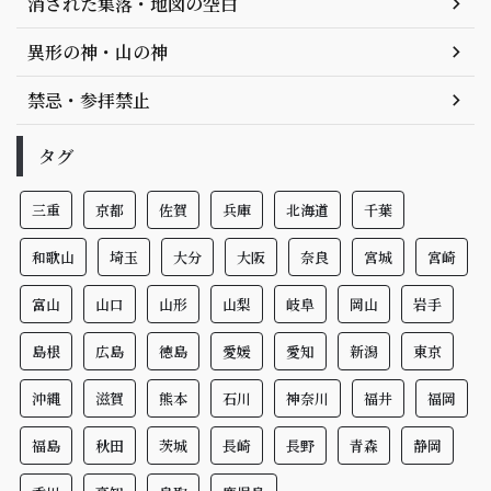
消された集落・地図の空白
異形の神・山の神
禁忌・参拝禁止
タグ
三重
京都
佐賀
兵庫
北海道
千葉
和歌山
埼玉
大分
大阪
奈良
宮城
宮崎
富山
山口
山形
山梨
岐阜
岡山
岩手
島根
広島
徳島
愛媛
愛知
新潟
東京
沖縄
滋賀
熊本
石川
神奈川
福井
福岡
福島
秋田
茨城
長崎
長野
青森
静岡