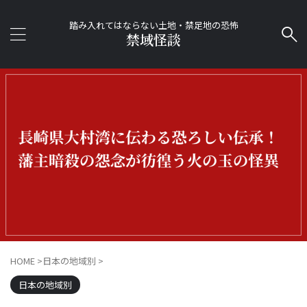
踏み入れてはならない土地・禁足地の恐怖
禁域怪談
HOME
>
日本の地域別
>
日本の地域別