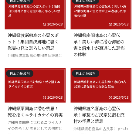
日本の地域別
日本の地域別
2026/5/28
2026/5/28
沖縄県渡嘉敷島の心霊スポ
沖縄県座間味島の心霊伝
ット！集団自決跡地に響く
承！美しい海に潜む海底の
慰霊の怪と恐ろしい禁忌
霊と潜水士が遭遇した恐怖
の体験
沖縄県渡嘉敷島の集団自決跡地に
まつわる慰霊の怪談
沖縄県座間味島の海底の霊と潜水
士の怪談
日本の地域別
日本の地域別
2026/5/28
2026/5/28
沖縄県粟国島に潜む禁忌！
沖縄県渡名喜島の心霊伝
死を招くニライカナイの真実
承！赤瓦の古民家に潜む廃
村の怪異と禁忌
沖縄県粟国島に伝わるニライカナ
イの恐ろしい霊界としての側面と
沖縄県渡名喜島の古民家にまつわ
禁忌
る怪異と廃村の伝承