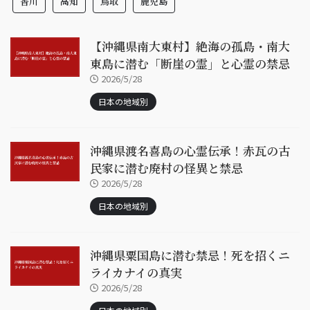
香川
高知
鳥取
鹿児島
【沖縄県南大東村】絶海の孤島・南大
東島に潜む「断崖の霊」と心霊の禁忌
2026/5/28
日本の地域別
沖縄県渡名喜島の心霊伝承！赤瓦の古
民家に潜む廃村の怪異と禁忌
2026/5/28
日本の地域別
沖縄県粟国島に潜む禁忌！死を招くニ
ライカナイの真実
2026/5/28