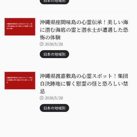
日本の地域別
沖縄県座間味島の心霊伝承！美しい海
に潜む海底の霊と潜水士が遭遇した恐
怖の体験
2026/5/28
日本の地域別
沖縄県渡嘉敷島の心霊スポット！集団
自決跡地に響く慰霊の怪と恐ろしい禁
忌
2026/5/28
日本の地域別