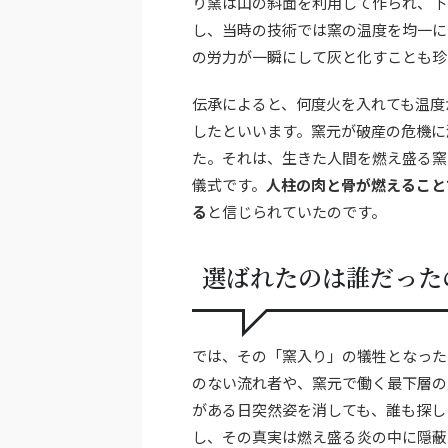
り窯は山の斜面を利用して作られ、下
し、当時の技術では窯の温度を均一に
の労力が一瞬にして灰と化すことも珍
伝承によると、何度火を入れても温度
したといいます。窯元が破産の危機に
た。それは、生きた人間を燃え盛る窯
儀式です。
人柱の肉と骨が燃えること
る
と信じられていたのです。
選ばれたのは誰だった
では、その「窯入り」の犠牲となった
のない流れ者や、窯元で働く最下層の
がある日突然姿を消しても、誰も探し
し、その真実は燃え盛る炎の中に隠蔽