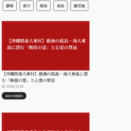
静岡
香川
高知
鳥取
鹿児島
【沖縄県南大東村】絶海の孤島・南大東島に潜
む「断崖の霊」と心霊の禁忌
2026/5/28
日本の地域別