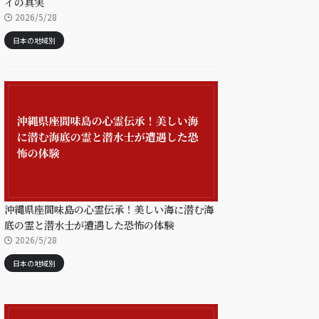
イの真実
2026/5/28
日本の地域別
沖縄県座間味島の心霊伝承！美しい海に潜む海
底の霊と潜水士が遭遇した恐怖の体験
2026/5/28
日本の地域別