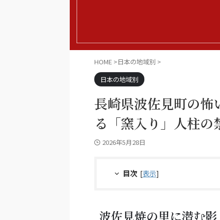
HOME
>
日本の地域別
>
日本の地域別
長崎県波佐見町の怖
る「窯入り」人柱の
2026年5月28日
目次
[
表示
]
波佐見焼の里に潜む影