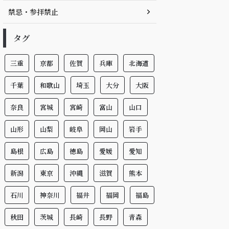
禁忌・参拝禁止
タグ
三重
京都
佐賀
兵庫
北海道
千葉
和歌山
埼玉
大分
大阪
奈良
宮城
宮崎
富山
山口
山形
山梨
岐阜
岡山
岩手
島根
広島
徳島
愛媛
愛知
新潟
東京
沖縄
滋賀
熊本
石川
神奈川
福井
福岡
福島
秋田
茨城
長崎
長野
青森