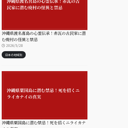
沖縄県渡名喜島の心霊伝承！赤瓦の古民家に潜
む廃村の怪異と禁忌
2026/5/28
日本の地域別
沖縄県粟国島に潜む禁忌！死を招くニライカナ