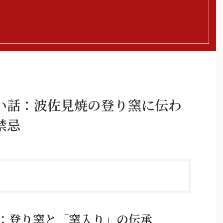
い話：波佐見焼の登り窯に伝わ
禁忌
：登り窯と「窯入り」の伝承