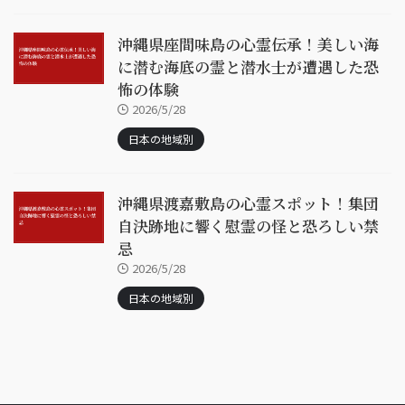
沖縄県座間味島の心霊伝承！美しい海
に潜む海底の霊と潜水士が遭遇した恐
怖の体験
2026/5/28
日本の地域別
沖縄県渡嘉敷島の心霊スポット！集団
自決跡地に響く慰霊の怪と恐ろしい禁
忌
2026/5/28
日本の地域別