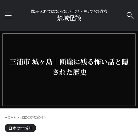
踏み入れてはならない土地・禁足地の恐怖
禁域怪談
HOME
>
日本の地域別
>
日本の地域別