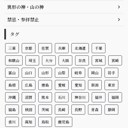
異形の神・山の神
禁忌・参拝禁止
タグ
三重
京都
佐賀
兵庫
北海道
千葉
和歌山
埼玉
大分
大阪
奈良
宮城
宮崎
富山
山口
山形
山梨
岐阜
岡山
岩手
島根
広島
徳島
愛媛
愛知
新潟
東京
沖縄
滋賀
熊本
石川
神奈川
福井
福岡
福島
秋田
茨城
長崎
長野
青森
静岡
香川
高知
鳥取
鹿児島