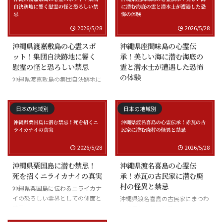
2026/5/28
2026/5/28
沖縄県渡嘉敷島の心霊スポ
沖縄県座間味島の心霊伝
ット！集団自決跡地に響く
承！美しい海に潜む海底の
慰霊の怪と恐ろしい禁忌
霊と潜水士が遭遇した恐怖
の体験
沖縄県渡嘉敷島の集団自決跡地に
まつわる慰霊の怪談
沖縄県座間味島の海底の霊と潜水
士の怪談
日本の地域別
日本の地域別
2026/5/28
2026/5/28
沖縄県粟国島に潜む禁忌！
沖縄県渡名喜島の心霊伝
死を招くニライカナイの真実
承！赤瓦の古民家に潜む廃
村の怪異と禁忌
沖縄県粟国島に伝わるニライカナ
イの恐ろしい霊界としての側面と
沖縄県渡名喜島の古民家にまつわ
禁忌
る怪異と廃村の伝承