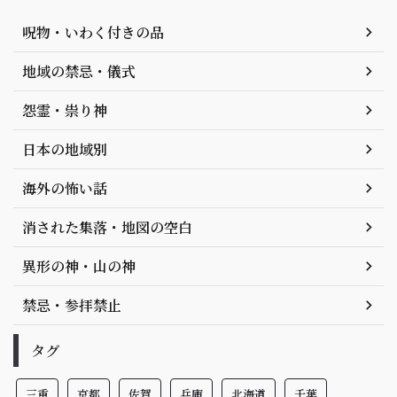
呪物・いわく付きの品
地域の禁忌・儀式
怨霊・祟り神
日本の地域別
海外の怖い話
消された集落・地図の空白
異形の神・山の神
禁忌・参拝禁止
タグ
三重
京都
佐賀
兵庫
北海道
千葉