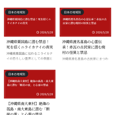
まつわる慰霊の怪談
沖縄県座間味島の海底の霊と潜水
士の怪談
日本の地域別
日本の地域別
2026/5/28
2026/5/28
沖縄県粟国島に潜む禁忌！
沖縄県渡名喜島の心霊伝
死を招くニライカナイの真実
承！赤瓦の古民家に潜む廃
村の怪異と禁忌
沖縄県粟国島に伝わるニライカナ
イの恐ろしい霊界としての側面と
沖縄県渡名喜島の古民家にまつわ
禁忌
る怪異と廃村の伝承
日本の地域別
2026/5/28
【沖縄県南大東村】絶海の
孤島・南大東島に潜む「断
崖の霊」と心霊の禁忌