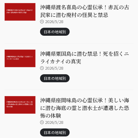
沖縄県渡名喜島の心霊伝承！赤瓦の古
民家に潜む廃村の怪異と禁忌
2026/5/28
日本の地域別
沖縄県粟国島に潜む禁忌！死を招くニ
ライカナイの真実
2026/5/28
日本の地域別
沖縄県座間味島の心霊伝承！美しい海
に潜む海底の霊と潜水士が遭遇した恐
怖の体験
2026/5/28
日本の地域別