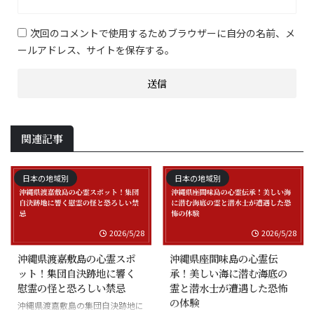
次回のコメントで使用するためブラウザーに自分の名前、メ
ールアドレス、サイトを保存する。
関連記事
日本の地域別
日本の地域別
2026/5/28
2026/5/28
沖縄県渡嘉敷島の心霊スポ
沖縄県座間味島の心霊伝
ット！集団自決跡地に響く
承！美しい海に潜む海底の
慰霊の怪と恐ろしい禁忌
霊と潜水士が遭遇した恐怖
の体験
沖縄県渡嘉敷島の集団自決跡地に