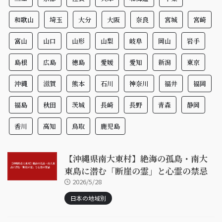
和歌山
埼玉
大分
大阪
奈良
宮城
宮崎
富山
山口
山形
山梨
岐阜
岡山
岩手
島根
広島
徳島
愛媛
愛知
新潟
東京
沖縄
滋賀
熊本
石川
神奈川
福井
福岡
福島
秋田
茨城
長崎
長野
青森
静岡
香川
高知
鳥取
鹿児島
【沖縄県南大東村】絶海の孤島・南大
東島に潜む「断崖の霊」と心霊の禁忌
2026/5/28
日本の地域別