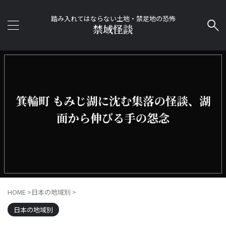
踏み入れてはならない土地・禁足地の恐怖
禁域怪談
HOME
>
日本の地域別
>
日本の地域別