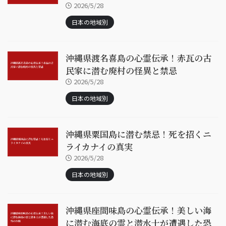
2026/5/28
日本の地域別
沖縄県渡名喜島の心霊伝承！赤瓦の古
民家に潜む廃村の怪異と禁忌
2026/5/28
日本の地域別
沖縄県粟国島に潜む禁忌！死を招くニ
ライカナイの真実
2026/5/28
日本の地域別
沖縄県座間味島の心霊伝承！美しい海
に潜む海底の霊と潜水士が遭遇した恐