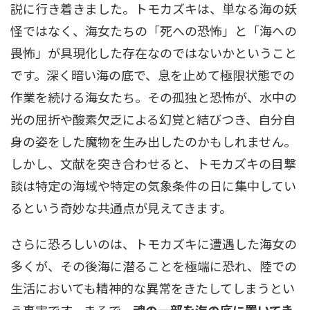
説に行き着きました。トモカズキは、単なる海の妖
怪ではなく、海女たちの「死への恐怖」と「海への
畏怖」が具現化した存在なのではないかということ
です。深く暗い海の底で、息を止めて極限状態での
作業を続ける海女たち。その孤独と恐怖が、水中の
光の屈折や酸素欠乏による幻覚と結びつき、自分自
身の姿をした魔物を生み出したのかもしれません。
しかし、文献を突き合わせると、トモカズキの目撃
談は特定の海域や特定の気象条件の日に集中してい
るという奇妙な共通点が見えてきます。
さらに恐ろしいのは、トモカズキに遭遇した海女の
多くが、その後海に潜ることを極端に恐れ、陸での
生活においても精神的な異常をきたしてしまうとい
う事実です。まるで、
魂の一部を海の底に置いてき