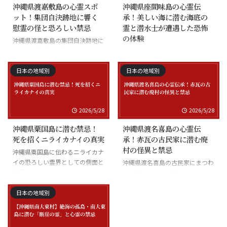
沖縄県渡嘉敷島の心霊スポ
沖縄県座間味島の心霊伝
ット！集団自決跡地に響く
承！美しい海に潜む海底の
慰霊の怪と恐ろしい禁忌
霊と潜水士が遭遇した恐怖
の体験
沖縄県渡嘉敷島の集団自決跡地に
まつわる慰霊の怪談
沖縄県座間味島の海底の霊と潜水
士の怪談
日本の地域別
日本の地域別
2026/5/28
2026/5/28
沖縄県粟国島に潜む禁忌！
沖縄県渡名喜島の心霊伝
死を招くニライカナイの真実
承！赤瓦の古民家に潜む廃
村の怪異と禁忌
沖縄県粟国島に伝わるニライカナ
イの恐ろしい霊界としての側面と
沖縄県渡名喜島の古民家にまつわ
禁忌
る怪異と廃村の伝承
日本の地域別