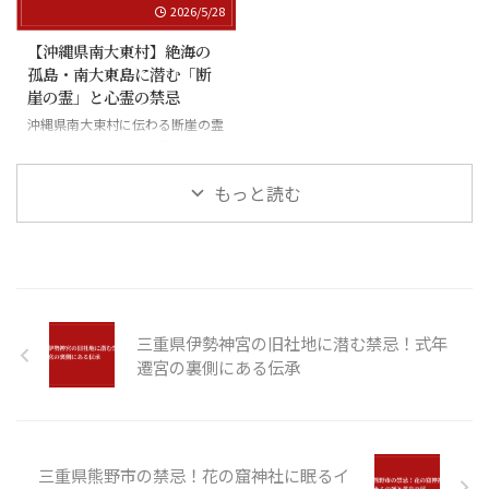
2026/5/28
【沖縄県南大東村】絶海の
孤島・南大東島に潜む「断
崖の霊」と心霊の禁忌
沖縄県南大東村に伝わる断崖の霊
と絶海の孤島に潜む怪異
もっと読む
三重県伊勢神宮の旧社地に潜む禁忌！式年
遷宮の裏側にある伝承
三重県熊野市の禁忌！花の窟神社に眠るイ