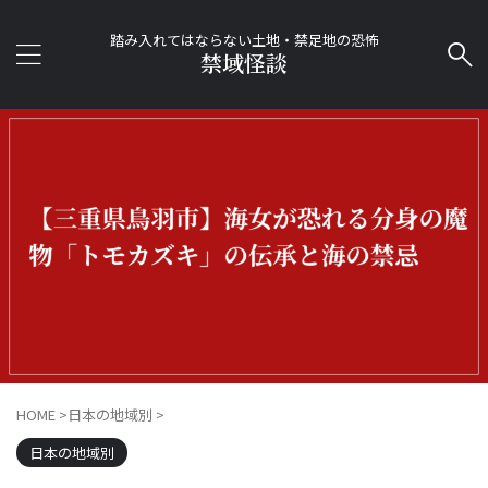
踏み入れてはならない土地・禁足地の恐怖
禁域怪談
HOME
>
日本の地域別
>
日本の地域別