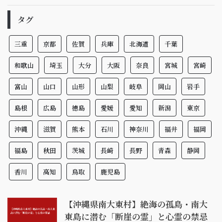
タグ
三重
京都
佐賀
兵庫
北海道
千葉
和歌山
埼玉
大分
大阪
奈良
宮城
宮崎
富山
山口
山形
山梨
岐阜
岡山
岩手
島根
広島
徳島
愛媛
愛知
新潟
東京
沖縄
滋賀
熊本
石川
神奈川
福井
福岡
福島
秋田
茨城
長崎
長野
青森
静岡
香川
高知
鳥取
鹿児島
【沖縄県南大東村】絶海の孤島・南大
東島に潜む「断崖の霊」と心霊の禁忌