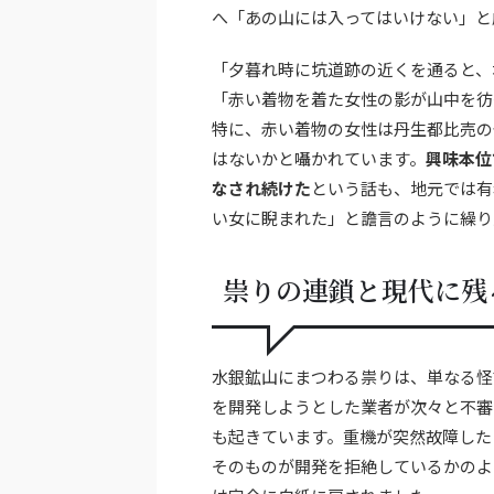
へ「あの山には入ってはいけない」と
「夕暮れ時に坑道跡の近くを通ると、
「赤い着物を着た女性の影が山中を彷
特に、赤い着物の女性は丹生都比売の
はないかと囁かれています。
興味本位
なされ続けた
という話も、地元では有
い女に睨まれた」と譫言のように繰り
祟りの連鎖と現代に残
水銀鉱山にまつわる祟りは、単なる怪
を開発しようとした業者が次々と不審
も起きています。重機が突然故障した
そのものが開発を拒絶しているかのよ