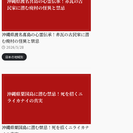
沖縄県渡名喜島の心霊伝承！赤瓦の古民家に潜
む廃村の怪異と禁忌
2026/5/28
日本の地域別
沖縄県粟国島に潜む禁忌！死を招くニライカナ