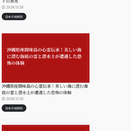
イの真実
2026/5/28
日本の地域別
沖縄県座間味島の心霊伝承！美しい海に潜む海
底の霊と潜水士が遭遇した恐怖の体験
2026/5/28
日本の地域別