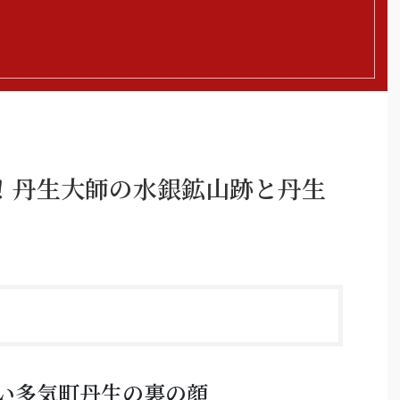
！丹生大師の水銀鉱山跡と丹生
い多気町丹生の裏の顔