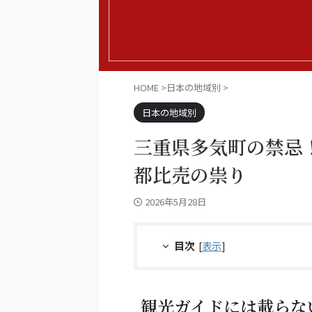
HOME
>
日本の地域別
>
日本の地域別
三重県多気町の禁忌
都比売の祟り
2026年5月28日
目次
[
表示
]
観光ガイドには載らな