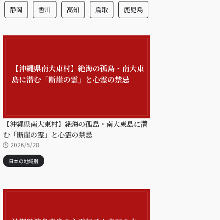
静岡
香川
高知
鳥取
鹿児島
【沖縄県南大東村】絶海の孤島・南大東島に潜
む「断崖の霊」と心霊の禁忌
2026/5/28
日本の地域別