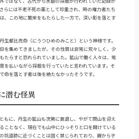
外ではなく、古代から水銀の採掘が行われていた記録が
さらには不老不死の薬として珍重され、時の権力者たち
は、この地に繁栄をもたらした一方で、深い影を落とす
丹生都比売命（にうつひめのみこと）という神様です。
仰を集めてきましたが、その性質は非常に荒々しく、少
もたらすと恐れられていました。鉱山で働く人々は、常
意を払いながら採掘を行っていたと言われています。そ
で命を落とす者は後を絶たなかったそうです。
に潜む怪異
ともに、丹生の鉱山も次第に衰退し、やがて閉山を迎え
ることなく、現在でも山中にひっそりと口を開けている
の坑道跡に近づくことは固く禁じられており、親から子