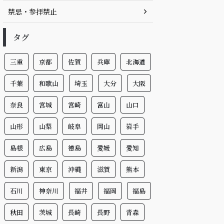
禁忌・参拝禁止
タグ
三重
京都
佐賀
兵庫
北海道
千葉
和歌山
埼玉
大分
大阪
奈良
宮城
宮崎
富山
山口
山形
山梨
岐阜
岡山
岩手
島根
広島
徳島
愛媛
愛知
新潟
東京
沖縄
滋賀
熊本
石川
神奈川
福井
福岡
福島
秋田
茨城
長崎
長野
青森