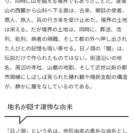
り、同時に山を越える境界でもあったことだ。逢坂
山の西麓から山科へ下る路は、古来、朝廷の使者、
商人、旅人、兵の行き来を受け止めた。境界の土地
は栄える。だが境界の土地は、同時に、葬送、流
刑、処刑、病者の隔離、そして都の外へ押し出され
た人びとの記憶も吸い寄せる。日ノ岡の「闇」は、
伝説だけで作られたものではない。街道沿いの地
名、周辺の寺社、山裾の地割、そして近世以前の都
市周縁にしばしば見られた穢れ観や賤民支配の構造
が、静かに層をなしているのである。
地名が隠す凄惨な由来
「日ノ岡」という名は、地形由来の素朴な命名とし