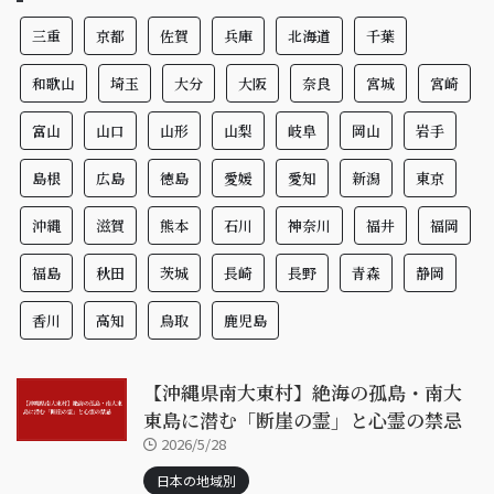
三重
京都
佐賀
兵庫
北海道
千葉
和歌山
埼玉
大分
大阪
奈良
宮城
宮崎
富山
山口
山形
山梨
岐阜
岡山
岩手
島根
広島
徳島
愛媛
愛知
新潟
東京
沖縄
滋賀
熊本
石川
神奈川
福井
福岡
福島
秋田
茨城
長崎
長野
青森
静岡
香川
高知
鳥取
鹿児島
【沖縄県南大東村】絶海の孤島・南大
東島に潜む「断崖の霊」と心霊の禁忌
2026/5/28
日本の地域別