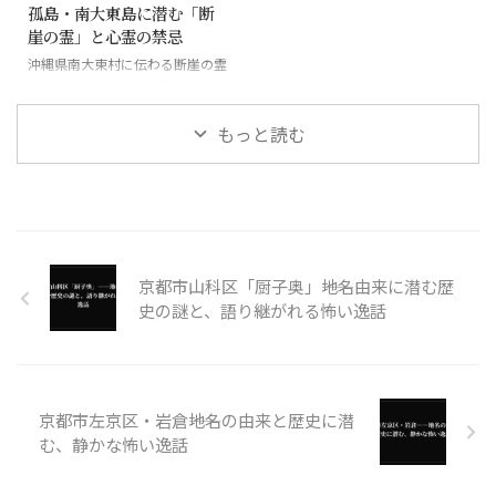
孤島・南大東島に潜む「断
崖の霊」と心霊の禁忌
沖縄県南大東村に伝わる断崖の霊
と絶海の孤島に潜む怪異
もっと読む
京都市山科区「厨子奥」――地名由来に潜む歴
史の謎と、語り継がれる怖い逸話
京都市左京区・岩倉――地名の由来と歴史に潜
む、静かな怖い逸話