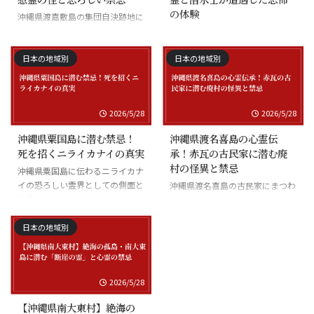
の体験
沖縄県渡嘉敷島の集団自決跡地に
まつわる慰霊の怪談
沖縄県座間味島の海底の霊と潜水
士の怪談
日本の地域別
日本の地域別
2026/5/28
2026/5/28
沖縄県粟国島に潜む禁忌！
沖縄県渡名喜島の心霊伝
死を招くニライカナイの真実
承！赤瓦の古民家に潜む廃
村の怪異と禁忌
沖縄県粟国島に伝わるニライカナ
イの恐ろしい霊界としての側面と
沖縄県渡名喜島の古民家にまつわ
禁忌
る怪異と廃村の伝承
日本の地域別
2026/5/28
【沖縄県南大東村】絶海の