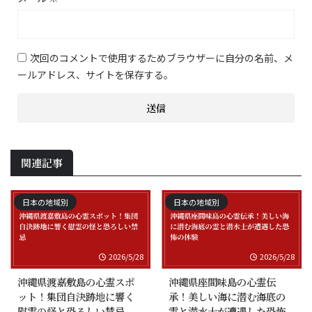
次回のコメントで使用するためブラウザーに自分の名前、メ
ールアドレス、サイトを保存する。
関連記事
日本の地域別
日本の地域別
2026/5/28
2026/5/28
沖縄県渡嘉敷島の心霊スポ
沖縄県座間味島の心霊伝
ット！集団自決跡地に響く
承！美しい海に潜む海底の
慰霊の怪と恐ろしい禁忌
霊と潜水士が遭遇した恐怖