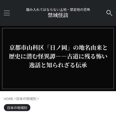
踏み入れてはならない土地・禁足地の恐怖
禁域怪談
HOME
>
日本の地域別
>
日本の地域別