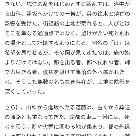
きない。応仁の乱をはじめとする戦乱では、洛中か
ら山科、逢坂へかけての一帯が、兵の往来と焼亡の
影響を受けた。街道筋の土地が荒れると、人びとは
そこを単なる通過点ではなく、避けがたい死と別れ
の場所として記憶するようになる。地名の「日」は
希望を思わせるが、その岡が見てきたのは、旅の始
まりだけではない。都を出る者、都へ戻れぬ者、峠
で力尽きる者、疫病を避けて集落の外へ置かれた
者。そうした無数の名もなき存在が、土地の陰影を
深くしていった。
さらに、山科から逢坂へ至る道筋は、古くから葬送
の通路とも重なってきた。京都の東山一帯には、死
者を弔う寺院や火葬に関わる地が集まり、都の外縁
には死と穢れを引き受ける空間が形成された。山麓