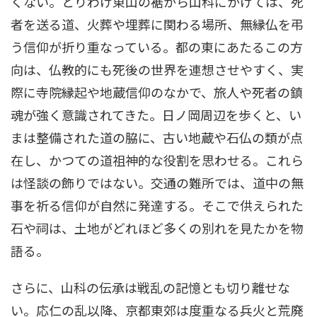
くない。とりわけ東山の裾から山科にかけては、死
者を送る道、火葬や埋葬に関わる場所、無縁仏を弔
う信仰が折り重なっている。都の東にあたるこの方
向は、仏教的にも死後の世界を連想させやすく、実
際に寺院縁起や地蔵信仰のなかで、旅人や死者の鎮
魂が強く意識されてきた。日ノ岡周辺を歩くと、い
まは整備された道の脇に、古い地蔵や石仏の類が点
在し、かつての道祖神的な役割を思わせる。これら
は怪談の飾りではない。交通の難所では、道中の無
事を祈る信仰が自然に発達する。そこで供えられた
石や祠は、土地がどれほど多くの別れを見たかを物
語る。
さらに、山科の伝承は戦乱の記憶とも切り離せな
い。応仁の乱以降、京都東郊は度重なる兵火と荒廃