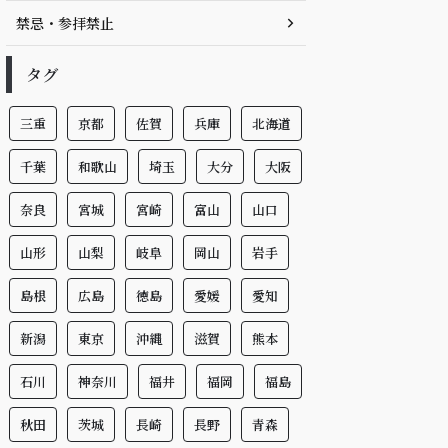
禁忌・参拝禁止
タグ
三重
京都
佐賀
兵庫
北海道
千葉
和歌山
埼玉
大分
大阪
奈良
宮城
宮崎
富山
山口
山形
山梨
岐阜
岡山
岩手
島根
広島
徳島
愛媛
愛知
新潟
東京
沖縄
滋賀
熊本
石川
神奈川
福井
福岡
福島
秋田
茨城
長崎
長野
青森