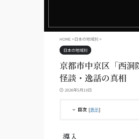
HOME
>
日本の地域別
>
日本の地域別
京都市中京区「西洞
怪談・逸話の真相
2026年5月10日
目次
[
表示
]
導入