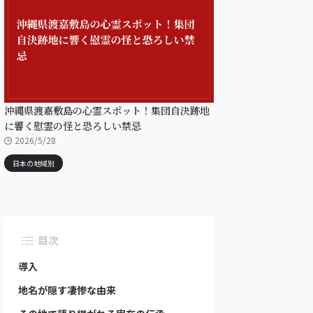
沖縄県渡嘉敷島の心霊スポット！集団自決跡地
に響く慰霊の怪と恐ろしい禁忌
2026/5/28
日本の地域別
目次
導入
地名が隠す凄惨な由来