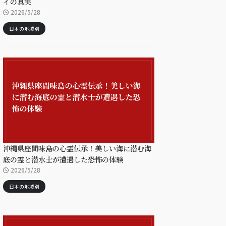
イの真実
2026/5/28
日本の地域別
沖縄県座間味島の心霊伝承！美しい海に潜む海
底の霊と潜水士が遭遇した恐怖の体験
2026/5/28
日本の地域別