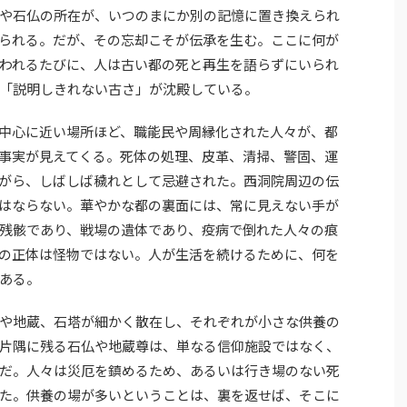
や石仏の所在が、いつのまにか別の記憶に置き換えられ
られる。だが、その忘却こそが伝承を生む。ここに何が
われるたびに、人は古い都の死と再生を語らずにいられ
「説明しきれない古さ」が沈殿している。
中心に近い場所ほど、職能民や周縁化された人々が、都
事実が見えてくる。死体の処理、皮革、清掃、警固、運
がら、しばしば穢れとして忌避された。西洞院周辺の伝
はならない。華やかな都の裏面には、常に見えない手が
残骸であり、戦場の遺体であり、疫病で倒れた人々の痕
の正体は怪物ではない。人が生活を続けるために、何を
ある。
や地蔵、石塔が細かく散在し、それぞれが小さな供養の
片隅に残る石仏や地蔵尊は、単なる信仰施設ではなく、
だ。人々は災厄を鎮めるため、あるいは行き場のない死
た。供養の場が多いということは、裏を返せば、そこに