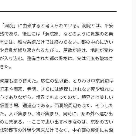
「洞院」に由来すると考えられている。洞院とは、平安
残であり、後世には「洞院家」などのように貴族の名乗
歴史は、雅な系譜だけでは終わらない。都の中心に近い
や兵乱が繰り返されるたびに、屋敷が焼け、地割が変わ
が入り込む。整備された都の骨格は、実は何度も破壊さ
きた。
何度も塗り替えた。応仁の乱以後、とりわけ中京周辺は
町家や商家、寺院、さらには処理しきれない死や穢れに
心でありながら、境界でもあったのだ。境界とは美しい
仮置き場、通過点である。西洞院周辺もまた、そうした
た。人が集まり、物が集まり、同時に、都の外へ運び出
のも集まる。…ここで思い出すべきなのは、京都の古い
城郭都市の外縁や河原だけでなく、中心部の裏側にも深