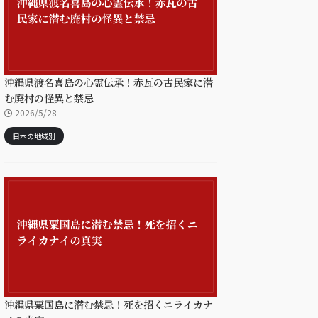
沖縄県渡名喜島の心霊伝承！赤瓦の古民家に潜
む廃村の怪異と禁忌
2026/5/28
日本の地域別
沖縄県粟国島に潜む禁忌！死を招くニライカナ