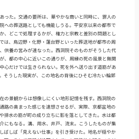
あった。交通の要所は、華やかな商いと同時に、罪人の
院への葬送路としても機能しうる。平安京以来の都市で
か、どこで処理するかが、権力と宗教と差別の問題とし
では、鳥辺野・化野・蓮台野といった葬送地が都市の周
、供養の営みが連なった。西洞院そのものがそうした代
が、都の中心に近いこの通りが、周縁の死の風景と無関
中心だけでは生きられない。死を外へ送り出す道筋があ
。そうした現実が、この地名の背後にひそむ冷たい輪郭
在の景観からは想像しにくい地形記憶を残す。西洞院の
通路の奥まった感じを連想させるが、実際、京都盆地の
や排水の筋が町の成り立ちに影を落としてきた。水は都
介にもなる。溝、用水、井戸、流末。こうしたものが集
しばしば「見えない仕事」を引き受けた。地名が穏やか