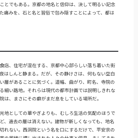
ことでもある。京都の地名と信仰は、決して明るい記念
た痛みを、石と名と習俗で包み隠すことによって、都は
食店、住宅が混在する、京都中心部らしい落ち着いた街
夜はしんと静まる。だが、その静けさは、何もない空白
い層があることに気づく。道幅、曲がり、町名、寺院の
る細い路地。それらは現代の都市計画では説明しきれな
院は、まさにその癖がまだ息をしている場所だ。
光地としての華やぎよりも、むしろ生活の気配のほうで
ど、過去の層は消えない。建物が新しくなっても、地名
切れない。西洞院という名を口にするだけで、平安京の
市の周縁に押し出された人々の仕事と偏見、そしてそれ