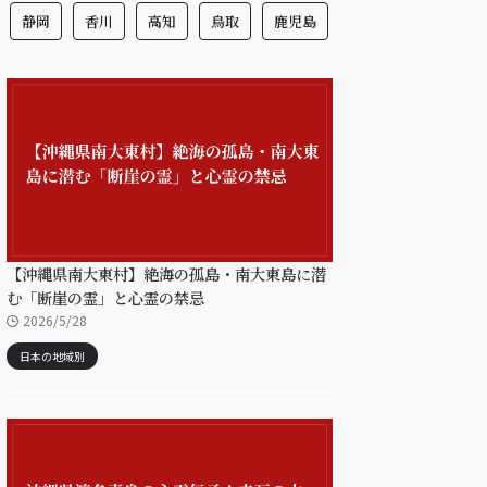
静岡
香川
高知
鳥取
鹿児島
【沖縄県南大東村】絶海の孤島・南大東島に潜
む「断崖の霊」と心霊の禁忌
2026/5/28
日本の地域別