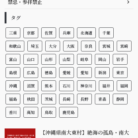
禁忌・参拝禁止
タグ
三重
京都
佐賀
兵庫
北海道
千葉
和歌山
埼玉
大分
大阪
奈良
宮城
宮崎
富山
山口
山形
山梨
岐阜
岡山
岩手
島根
広島
徳島
愛媛
愛知
新潟
東京
沖縄
滋賀
熊本
石川
神奈川
福井
福岡
福島
秋田
茨城
長崎
長野
青森
静岡
香川
高知
鳥取
鹿児島
【沖縄県南大東村】絶海の孤島・南大