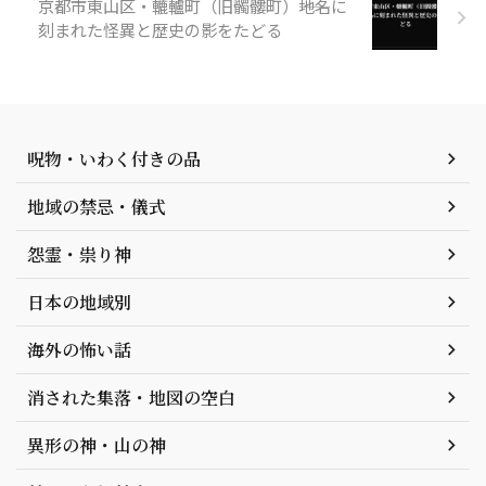
京都市東山区・轆轤町（旧髑髏町）――地名に
刻まれた怪異と歴史の影をたどる
呪物・いわく付きの品
地域の禁忌・儀式
怨霊・祟り神
日本の地域別
海外の怖い話
消された集落・地図の空白
異形の神・山の神