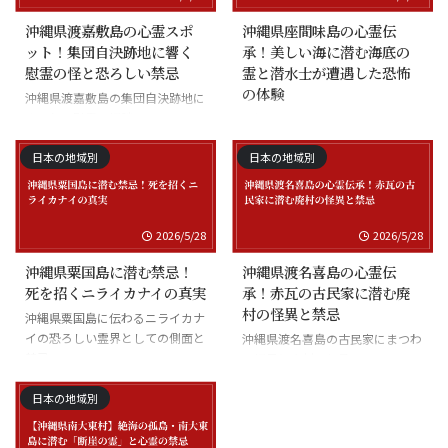
沖縄県渡嘉敷島の心霊スポ
沖縄県座間味島の心霊伝
ット！集団自決跡地に響く
承！美しい海に潜む海底の
慰霊の怪と恐ろしい禁忌
霊と潜水士が遭遇した恐怖
の体験
沖縄県渡嘉敷島の集団自決跡地に
まつわる慰霊の怪談
沖縄県座間味島の海底の霊と潜水
士の怪談
日本の地域別
日本の地域別
2026/5/28
2026/5/28
沖縄県粟国島に潜む禁忌！
沖縄県渡名喜島の心霊伝
死を招くニライカナイの真実
承！赤瓦の古民家に潜む廃
村の怪異と禁忌
沖縄県粟国島に伝わるニライカナ
イの恐ろしい霊界としての側面と
沖縄県渡名喜島の古民家にまつわ
禁忌
る怪異と廃村の伝承
日本の地域別