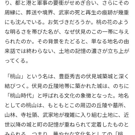
り、都と港と軍事の要衝がせめぎ合い、さらにその
周縁に、葬送や境界、武家の死と再生の痕跡が幾重
にも沈んでいる。お気づきだろうか。桃の花のよう
な明るさを帯びた名が、なぜ伏見のこの一帯に与え
られたのか。その背景をたどると、単なる地名の由
来話では終わらない、土地の記憶の濃さが立ち上が
ってくる。
「桃山」という名は、豊臣秀吉の伏見城築城と深く
結びつく。伏見の丘陵地帯に築かれた城は、のちに
「桃山時代」と呼ばれる文化の象徴となった。地名
としての桃山は、もともとこの周辺の丘陵や墓所、
山林、寺社領、武家地が複雑に入り組む土地に、近
世以降の城と町の記憶が重ねられて定着したものと
みられる。つまり、華やかな文化名としての「桃