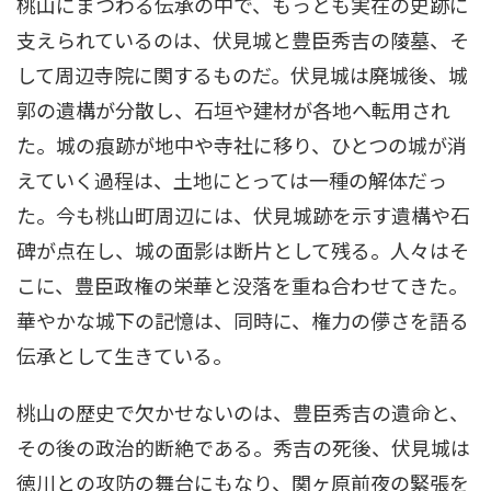
桃山にまつわる伝承の中で、もっとも実在の史跡に
支えられているのは、伏見城と豊臣秀吉の陵墓、そ
して周辺寺院に関するものだ。伏見城は廃城後、城
郭の遺構が分散し、石垣や建材が各地へ転用され
た。城の痕跡が地中や寺社に移り、ひとつの城が消
えていく過程は、土地にとっては一種の解体だっ
た。今も桃山町周辺には、伏見城跡を示す遺構や石
碑が点在し、城の面影は断片として残る。人々はそ
こに、豊臣政権の栄華と没落を重ね合わせてきた。
華やかな城下の記憶は、同時に、権力の儚さを語る
伝承として生きている。
桃山の歴史で欠かせないのは、豊臣秀吉の遺命と、
その後の政治的断絶である。秀吉の死後、伏見城は
徳川との攻防の舞台にもなり、関ヶ原前夜の緊張を