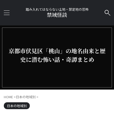
踏み入れてはならない土地・禁足地の恐怖
禁域怪談
HOME
>
日本の地域別
>
日本の地域別