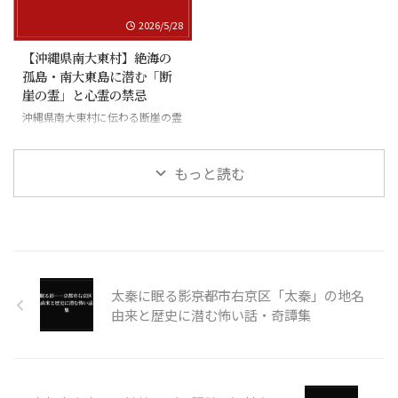
2026/5/28
【沖縄県南大東村】絶海の
孤島・南大東島に潜む「断
崖の霊」と心霊の禁忌
沖縄県南大東村に伝わる断崖の霊
と絶海の孤島に潜む怪異
もっと読む
太秦に眠る影――京都市右京区「太秦」の地名
由来と歴史に潜む怖い話・奇譚集