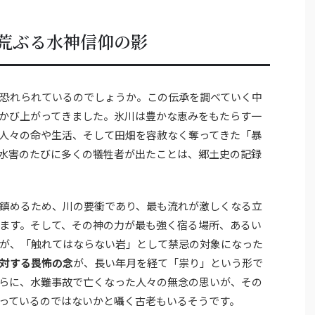
荒ぶる水神信仰の影
恐れられているのでしょうか。この伝承を調べていく中
かび上がってきました。氷川は豊かな恵みをもたらす一
人々の命や生活、そして田畑を容赦なく奪ってきた「暴
水害のたびに多くの犠牲者が出たことは、郷土史の記録
鎮めるため、川の要衝であり、最も流れが激しくなる立
ます。そして、その神の力が最も強く宿る場所、あるい
が、「触れてはならない岩」として禁忌の対象になった
対する畏怖の念
が、長い年月を経て「祟り」という形で
らに、水難事故で亡くなった人々の無念の思いが、その
っているのではないかと囁く古老もいるそうです。