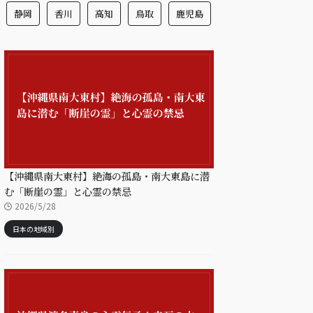
静岡
香川
高知
鳥取
鹿児島
【沖縄県南大東村】絶海の孤島・南大東島に潜
む「断崖の霊」と心霊の禁忌
2026/5/28
日本の地域別