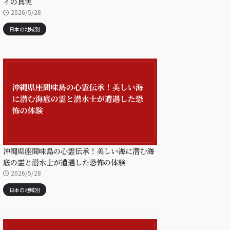
イの真実
2026/5/28
日本の地域別
沖縄県座間味島の心霊伝承！美しい海に潜む海
底の霊と潜水士が遭遇した恐怖の体験
2026/5/28
日本の地域別