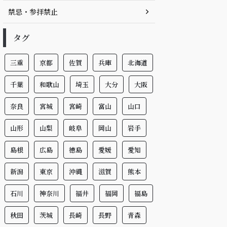
禁忌・参拝禁止
タグ
三重
京都
佐賀
兵庫
北海道
千葉
和歌山
埼玉
大分
大阪
奈良
宮城
宮崎
富山
山口
山形
山梨
岐阜
岡山
岩手
島根
広島
徳島
愛媛
愛知
新潟
東京
沖縄
滋賀
熊本
石川
神奈川
福井
福岡
福島
秋田
茨城
長崎
長野
青森