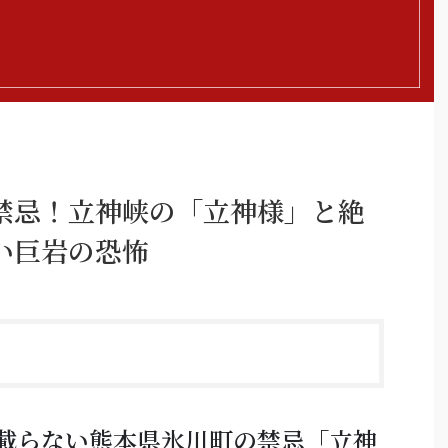
禁忌！立神峡の「立神様」と絶
い巨岩の恐怖
載らない熊本県氷川町の禁忌「立神