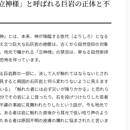
立神様」と呼ばれる巨岩の正体と不
神」とは、本来、神が降臨する依代（よりしろ）となる
え立つ巨大な石灰岩の絶壁は、古くから自然信仰の対象
、地元で囁かれる「立神様」の禁忌は、単なる自然崇拝
恐怖を伴っています。
る巨岩群の一部に、決して人が触れてはならないとされ
見すると周囲の石灰岩と何ら変わりないように見えます
いる」「触れた者には必ず災いが降りかかる」と恐れら
分でその岩によじ登ったり、石を投げつけたりした若者
不慮の事故に見舞われたりしたという話が、今も地元で
。ある者は岩に触れた直後から耳元で低い唸り声のよう
たある者は原因不明の皮膚の爛れに悩まされたと言いま