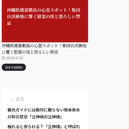
沖縄県渡嘉敷島の心霊スポット！集団自決跡地
に響く慰霊の怪と恐ろしい禁忌
2026/5/28
日本の地域別
目次
観光ガイドには絶対に載らない熊本県氷
川町の禁忌「立神峡の立神様」
触れると祟られる？「立神様」と呼ばれ