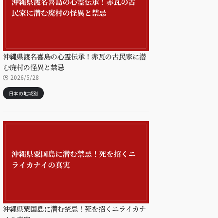
沖縄県渡名喜島の心霊伝承！赤瓦の古民家に潜
む廃村の怪異と禁忌
2026/5/28
日本の地域別
沖縄県粟国島に潜む禁忌！死を招くニライカナ