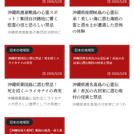
2026/5/28
2026/5/28
沖縄県渡嘉敷島の心霊スポ
沖縄県座間味島の心霊伝
ット！集団自決跡地に響く
承！美しい海に潜む海底の
慰霊の怪と恐ろしい禁忌
霊と潜水士が遭遇した恐怖
の体験
沖縄県渡嘉敷島の集団自決跡地に
まつわる慰霊の怪談
沖縄県座間味島の海底の霊と潜水
士の怪談
日本の地域別
日本の地域別
2026/5/28
2026/5/28
沖縄県粟国島に潜む禁忌！
沖縄県渡名喜島の心霊伝
死を招くニライカナイの真実
承！赤瓦の古民家に潜む廃
村の怪異と禁忌
沖縄県粟国島に伝わるニライカナ
イの恐ろしい霊界としての側面と
沖縄県渡名喜島の古民家にまつわ
禁忌
る怪異と廃村の伝承
日本の地域別