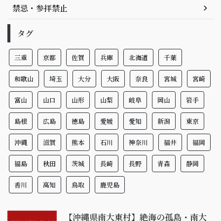
禁忌・参拝禁止
タグ
三重
京都
佐賀
兵庫
北海道
千葉
和歌山
埼玉
大分
大阪
奈良
宮城
宮崎
富山
山口
山形
山梨
岐阜
岡山
岩手
島根
広島
徳島
愛媛
愛知
新潟
東京
沖縄
滋賀
熊本
石川
神奈川
福井
福岡
福島
秋田
茨城
長崎
長野
青森
静岡
香川
高知
鳥取
鹿児島
【沖縄県南大東村】絶海の孤島・南大