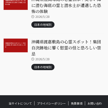
に潜む海底の霊と潜水士が遭遇した恐
怖の体験
2026/5/28
日本の地域別
沖縄県渡嘉敷島の心霊スポット！集団
自決跡地に響く慰霊の怪と恐ろしい禁
忌
2026/5/28
日本の地域別
当サイトについて
プライバシーポリシー
免責事項
お問い合わ