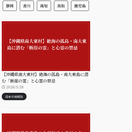
静岡
香川
高知
鳥取
鹿児島
【沖縄県南大東村】絶海の孤島・南大東島に潜
む「断崖の霊」と心霊の禁忌
2026/5/28
日本の地域別