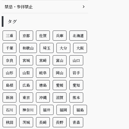
禁忌・参拝禁止
タグ
三重
京都
佐賀
兵庫
北海道
千葉
和歌山
埼玉
大分
大阪
奈良
宮城
宮崎
富山
山口
山形
山梨
岐阜
岡山
岩手
島根
広島
徳島
愛媛
愛知
新潟
東京
沖縄
滋賀
熊本
石川
神奈川
福井
福岡
福島
秋田
茨城
長崎
長野
青森