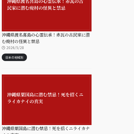
沖縄県渡名喜島の心霊伝承！赤瓦の古民家に潜
む廃村の怪異と禁忌
2026/5/28
日本の地域別
沖縄県粟国島に潜む禁忌！死を招くニライカナ