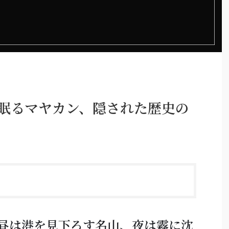
に眠るマヤカン、隠された歴史の
昼は港を見下ろす名山、夜は霧に沈