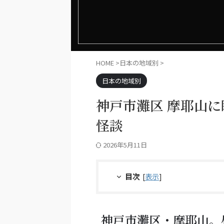
HOME
>
日本の地域別
>
日本の地域別
神戸市灘区 摩耶山
怪談
2026年5月11日
目次
[
表示
]
神戸市灘区・摩耶山。