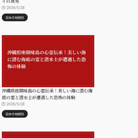
イの真実
2026/5/28
日本の地域別
沖縄県座間味島の心霊伝承！美しい海に潜む海
底の霊と潜水士が遭遇した恐怖の体験
2026/5/28
日本の地域別