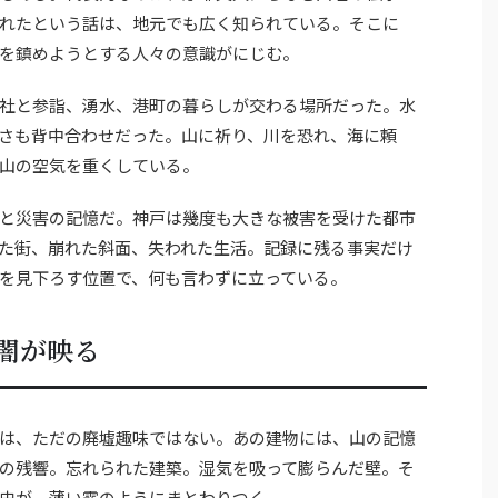
れたという話は、地元でも広く知られている。そこに
を鎮めようとする人々の意識がにじむ。
社と参詣、湧水、港町の暮らしが交わる場所だった。水
さも背中合わせだった。山に祈り、川を恐れ、海に頼
山の空気を重くしている。
と災害の記憶だ。神戸は幾度も大きな被害を受けた都市
た街、崩れた斜面、失われた生活。記録に残る事実だけ
を見下ろす位置で、何も言わずに立っている。
闇が映る
は、ただの廃墟趣味ではない。あの建物には、山の記憶
の残響。忘れられた建築。湿気を吸って膨らんだ壁。そ
史が、薄い霧のようにまとわりつく。