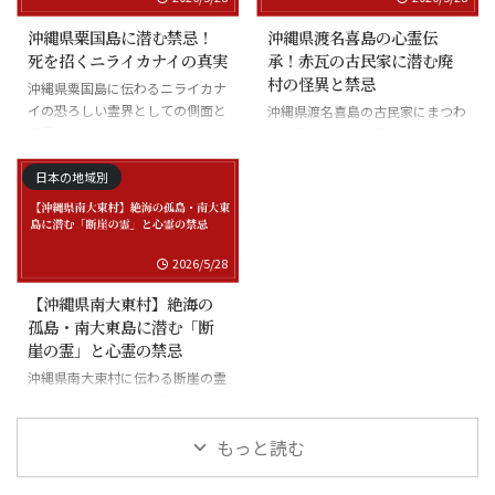
沖縄県粟国島に潜む禁忌！
沖縄県渡名喜島の心霊伝
死を招くニライカナイの真実
承！赤瓦の古民家に潜む廃
村の怪異と禁忌
沖縄県粟国島に伝わるニライカナ
イの恐ろしい霊界としての側面と
沖縄県渡名喜島の古民家にまつわ
禁忌
る怪異と廃村の伝承
日本の地域別
2026/5/28
【沖縄県南大東村】絶海の
孤島・南大東島に潜む「断
崖の霊」と心霊の禁忌
沖縄県南大東村に伝わる断崖の霊
と絶海の孤島に潜む怪異
もっと読む