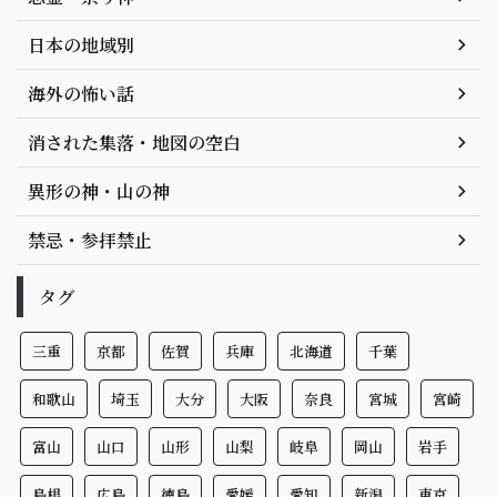
日本の地域別
海外の怖い話
消された集落・地図の空白
異形の神・山の神
禁忌・参拝禁止
タグ
三重
京都
佐賀
兵庫
北海道
千葉
和歌山
埼玉
大分
大阪
奈良
宮城
宮崎
富山
山口
山形
山梨
岐阜
岡山
岩手
島根
広島
徳島
愛媛
愛知
新潟
東京