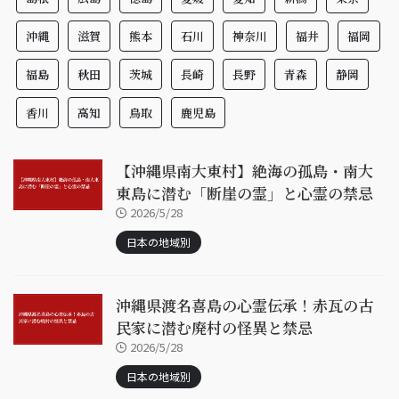
沖縄
滋賀
熊本
石川
神奈川
福井
福岡
福島
秋田
茨城
長崎
長野
青森
静岡
香川
高知
鳥取
鹿児島
【沖縄県南大東村】絶海の孤島・南大
東島に潜む「断崖の霊」と心霊の禁忌
2026/5/28
日本の地域別
沖縄県渡名喜島の心霊伝承！赤瓦の古
民家に潜む廃村の怪異と禁忌
2026/5/28
日本の地域別