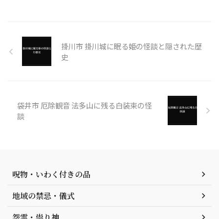
掛川市 掛川城に眠る姫の怪談と隠された歴
史
袋井市 厄除観音 法多山に残る白装束の怪
談
呪物・いわく付きの品
地域の禁忌・儀式
怨霊・祟り神