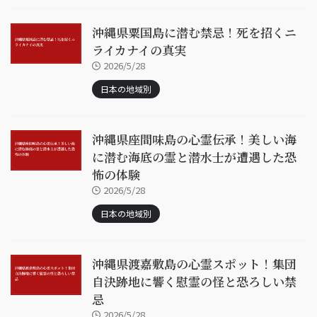
沖縄県粟国島に潜む禁忌！死を招くニ
ライカナイの真実
2026/5/28
日本の地域別
沖縄県座間味島の心霊伝承！美しい海
に潜む海底の霊と潜水士が遭遇した恐
怖の体験
2026/5/28
日本の地域別
沖縄県渡嘉敷島の心霊スポット！集団
自決跡地に響く慰霊の怪と恐ろしい禁
忌
2026/5/28