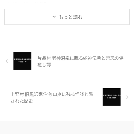
と絶海の孤島に潜む怪異
もっと読む
片品村 老神温泉に眠る蛇神伝承と禁忌の傷
癒し譚
上野村 旧黒沢家住宅 山奥に残る怪談と隠
された歴史