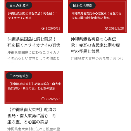
日本の地域別
日本の地域別
2026/5/28
2026/5/28
沖縄県粟国島に潜む禁忌！
沖縄県渡名喜島の心霊伝
死を招くニライカナイの真実
承！赤瓦の古民家に潜む廃
村の怪異と禁忌
沖縄県粟国島に伝わるニライカナ
イの恐ろしい霊界としての側面と
沖縄県渡名喜島の古民家にまつわ
禁忌
る怪異と廃村の伝承
日本の地域別
2026/5/28
【沖縄県南大東村】絶海の
孤島・南大東島に潜む「断
崖の霊」と心霊の禁忌
沖縄県南大東村に伝わる断崖の霊