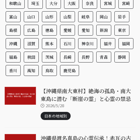
和歌山
埼玉
大分
大阪
奈良
宮城
宮崎
富山
山口
山形
山梨
岐阜
岡山
岩手
島根
広島
徳島
愛媛
愛知
新潟
東京
沖縄
滋賀
熊本
石川
神奈川
福井
福岡
福島
秋田
茨城
長崎
長野
青森
静岡
香川
高知
鳥取
鹿児島
【沖縄県南大東村】絶海の孤島・南大
東島に潜む「断崖の霊」と心霊の禁忌
2026/5/28
日本の地域別
沖縄県渡名喜島の心霊伝承！赤瓦の古