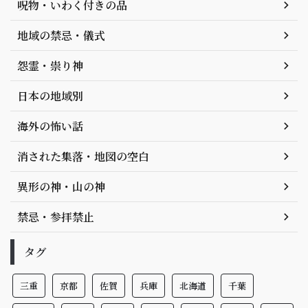
呪物・いわく付きの品
地域の禁忌・儀式
怨霊・祟り神
日本の地域別
海外の怖い話
消された集落・地図の空白
異形の神・山の神
禁忌・参拝禁止
タグ
三重
京都
佐賀
兵庫
北海道
千葉