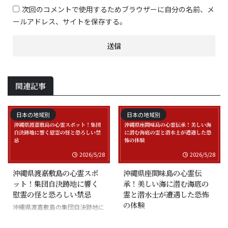
次回のコメントで使用するためブラウザーに自分の名前、メ
ールアドレス、サイトを保存する。
関連記事
日本の地域別
日本の地域別
2026/5/28
2026/5/28
沖縄県渡嘉敷島の心霊スポ
沖縄県座間味島の心霊伝
ット！集団自決跡地に響く
承！美しい海に潜む海底の
慰霊の怪と恐ろしい禁忌
霊と潜水士が遭遇した恐怖
の体験
沖縄県渡嘉敷島の集団自決跡地に
まつわる慰霊の怪談
沖縄県座間味島の海底の霊と潜水
士の怪談