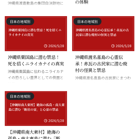
の体験
沖縄県渡嘉敷島の集団自決跡地に
まつわる慰霊の怪談
沖縄県座間味島の海底の霊と潜水
士の怪談
日本の地域別
日本の地域別
2026/5/28
2026/5/28
沖縄県粟国島に潜む禁忌！
沖縄県渡名喜島の心霊伝
死を招くニライカナイの真実
承！赤瓦の古民家に潜む廃
村の怪異と禁忌
沖縄県粟国島に伝わるニライカナ
イの恐ろしい霊界としての側面と
沖縄県渡名喜島の古民家にまつわ
禁忌
る怪異と廃村の伝承
日本の地域別
2026/5/28
【沖縄県南大東村】絶海の
孤島・南大東島に潜む「断