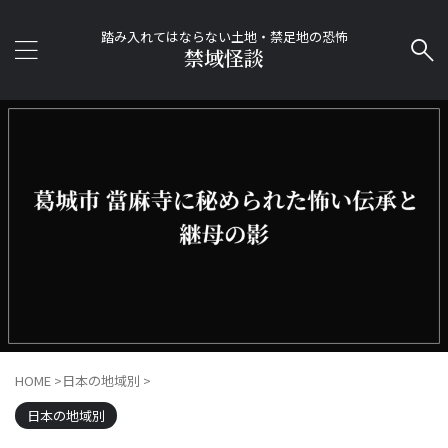
踏み入れてはならない土地・禁足地の恐怖
禁域怪談
HOME
>
日本の地域別
>
日本の地域別