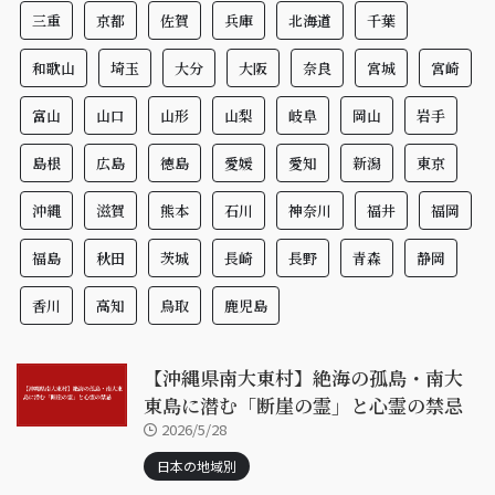
三重
京都
佐賀
兵庫
北海道
千葉
和歌山
埼玉
大分
大阪
奈良
宮城
宮崎
富山
山口
山形
山梨
岐阜
岡山
岩手
島根
広島
徳島
愛媛
愛知
新潟
東京
沖縄
滋賀
熊本
石川
神奈川
福井
福岡
福島
秋田
茨城
長崎
長野
青森
静岡
香川
高知
鳥取
鹿児島
【沖縄県南大東村】絶海の孤島・南大
東島に潜む「断崖の霊」と心霊の禁忌
2026/5/28
日本の地域別