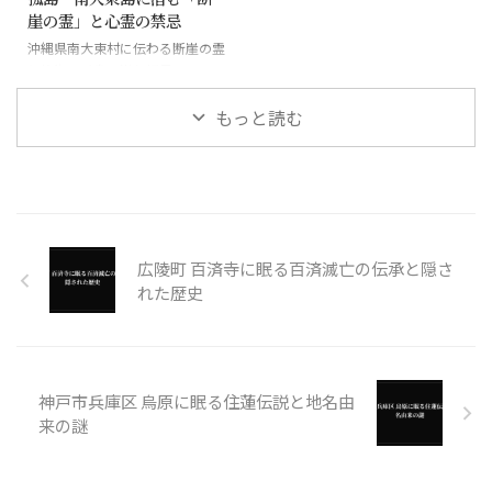
崖の霊」と心霊の禁忌
沖縄県南大東村に伝わる断崖の霊
と絶海の孤島に潜む怪異
もっと読む
広陵町 百済寺に眠る百済滅亡の伝承と隠さ
れた歴史
神戸市兵庫区 烏原に眠る住蓮伝説と地名由
来の謎