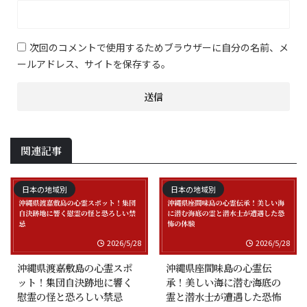
次回のコメントで使用するためブラウザーに自分の名前、メ
ールアドレス、サイトを保存する。
関連記事
日本の地域別
日本の地域別
2026/5/28
2026/5/28
沖縄県渡嘉敷島の心霊スポ
沖縄県座間味島の心霊伝
ット！集団自決跡地に響く
承！美しい海に潜む海底の
慰霊の怪と恐ろしい禁忌
霊と潜水士が遭遇した恐怖