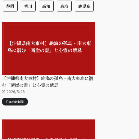
静岡
香川
高知
鳥取
鹿児島
【沖縄県南大東村】絶海の孤島・南大東島に潜
む「断崖の霊」と心霊の禁忌
2026/5/28
日本の地域別