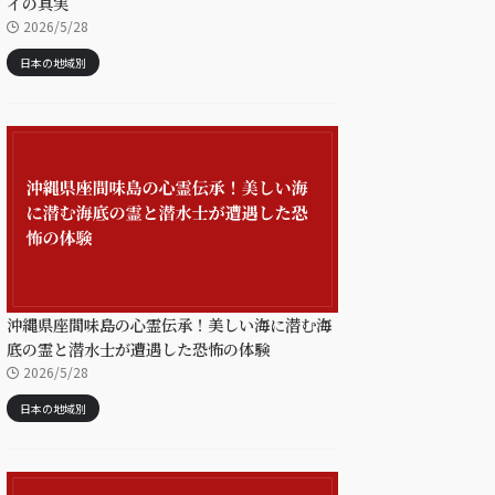
イの真実
2026/5/28
日本の地域別
沖縄県座間味島の心霊伝承！美しい海に潜む海
底の霊と潜水士が遭遇した恐怖の体験
2026/5/28
日本の地域別