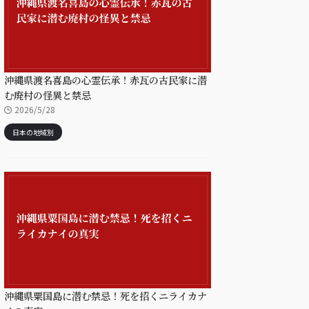
沖縄県渡名喜島の心霊伝承！赤瓦の古民家に潜
む廃村の怪異と禁忌
2026/5/28
日本の地域別
沖縄県粟国島に潜む禁忌！死を招くニライカナ