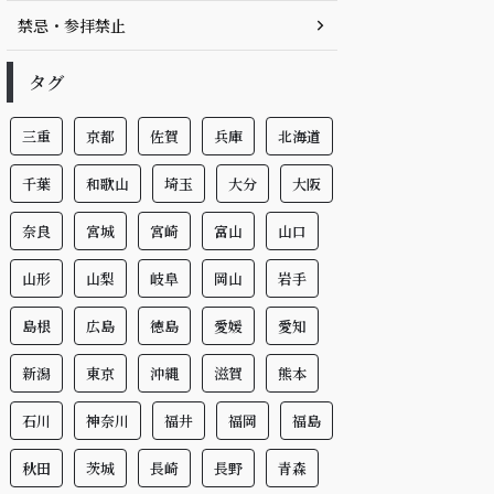
禁忌・参拝禁止
タグ
三重
京都
佐賀
兵庫
北海道
千葉
和歌山
埼玉
大分
大阪
奈良
宮城
宮崎
富山
山口
山形
山梨
岐阜
岡山
岩手
島根
広島
徳島
愛媛
愛知
新潟
東京
沖縄
滋賀
熊本
石川
神奈川
福井
福岡
福島
秋田
茨城
長崎
長野
青森