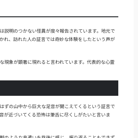
は説明のつかない怪異が度々報告されています。地元で
かれ、訪れた人の証言では奇妙な体験をしたという声が
な現象が顕著に現れると言われています。代表的な心霊
はずの山中から巨大な足音が聞こえてくるという証言で
音が近づいてくる恐怖は筆舌に尽くしがたいと言いま
獣のような息遣いを背後に感じ、振り返ることもできず