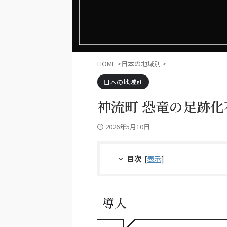
HOME
>
日本の地域別
>
日本の地域別
神流町 恐竜の足跡
2026年5月10日
目次
[
表示
]
導入