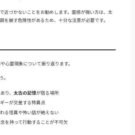
で近づかないことをお勧めします。霊感が強い方は、太
調を崩す危険性があるため、十分な注意が必要です。
承や心霊現象について振り返ります。
う。
であり、
太古の記憶
が宿る場所
ルギーが交差する特異点
つわる怪異や怖い話が絶えない
の念を持って行動することが不可欠