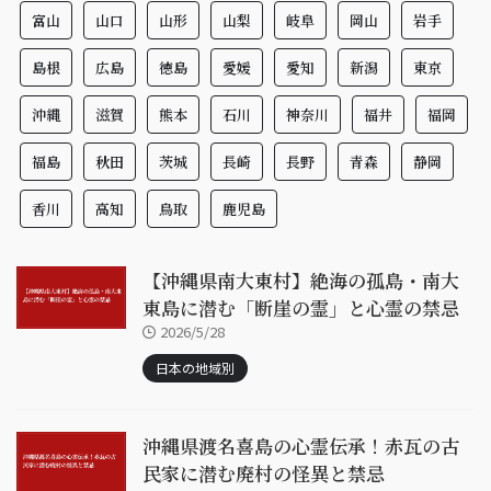
富山
山口
山形
山梨
岐阜
岡山
岩手
島根
広島
徳島
愛媛
愛知
新潟
東京
沖縄
滋賀
熊本
石川
神奈川
福井
福岡
福島
秋田
茨城
長崎
長野
青森
静岡
香川
高知
鳥取
鹿児島
【沖縄県南大東村】絶海の孤島・南大
東島に潜む「断崖の霊」と心霊の禁忌
2026/5/28
日本の地域別
沖縄県渡名喜島の心霊伝承！赤瓦の古
民家に潜む廃村の怪異と禁忌