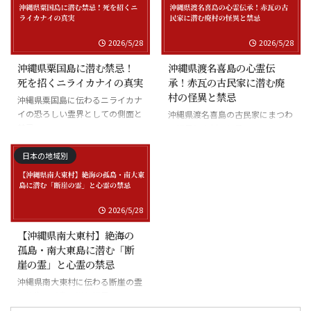
2026/5/28
2026/5/28
沖縄県粟国島に潜む禁忌！
沖縄県渡名喜島の心霊伝
死を招くニライカナイの真実
承！赤瓦の古民家に潜む廃
村の怪異と禁忌
沖縄県粟国島に伝わるニライカナ
イの恐ろしい霊界としての側面と
沖縄県渡名喜島の古民家にまつわ
禁忌
る怪異と廃村の伝承
日本の地域別
2026/5/28
【沖縄県南大東村】絶海の
孤島・南大東島に潜む「断
崖の霊」と心霊の禁忌
沖縄県南大東村に伝わる断崖の霊
と絶海の孤島に潜む怪異