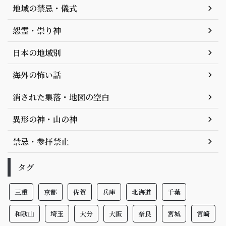
地域の禁忌・儀式
怨霊・祟り神
日本の地域別
海外の怖い話
消された集落・地図の空白
異形の神・山の神
禁忌・参拝禁止
タグ
三重
京都
佐賀
兵庫
北海道
千葉
和歌山
埼玉
大分
大阪
奈良
宮城
宮崎