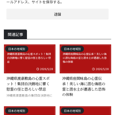
ールアドレス、サイトを保存する。
関連記事
日本の地域別
日本の地域別
2026/5/28
2026/5/28
沖縄県渡嘉敷島の心霊スポ
沖縄県座間味島の心霊伝
ット！集団自決跡地に響く
承！美しい海に潜む海底の
慰霊の怪と恐ろしい禁忌
霊と潜水士が遭遇した恐怖
の体験
沖縄県渡嘉敷島の集団自決跡地に
まつわる慰霊の怪談
沖縄県座間味島の海底の霊と潜水
士の怪談
日本の地域別
日本の地域別