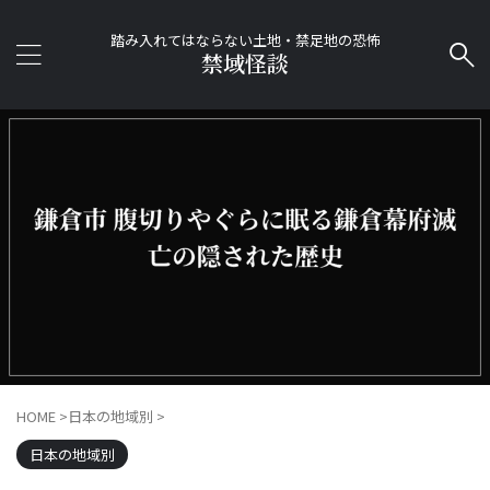
踏み入れてはならない土地・禁足地の恐怖
禁域怪談
HOME
>
日本の地域別
>
日本の地域別